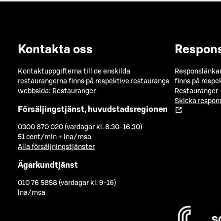
Kontakta oss
Respon
Kontaktuppgifterna till de enskilda
Responslänkarn
restaurangerna finns på respektive restaurangs
finns på respe
webbsida:
Restauranger
Restauranger
Skicka respo
Försäljingstjänst, huvudstadsregionen
0300 870 020 (vardagar kl. 8.30-16.30)
51 cent/min + lna/msa
Alla försäljningstjänster
Ägarkundtjänst
010 76 5858 (vardagar kl. 9-16)
lna/msa
S