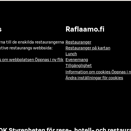
s
Raflaamo.fi
a till de enskilda restaurangerna
Restauranger
ktive restaurangs webbsida:
Restauranger på kartan
Lunch
ns om webbplatsen
Öppnas i ny flik
Evenemang
Tillgänglighet
Information om cookies
Öppnas i n
Ändra inställningar för cookies
OK Styrenheten för rese-, hotell- och resta