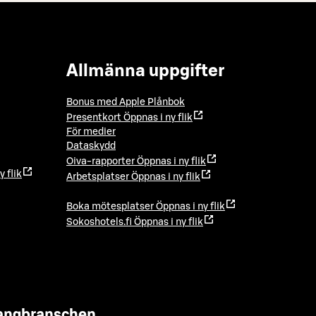
Allmänna uppgifter
Bonus med Apple Plånbok
Presentkort
Öppnas i ny flik
För medier
Dataskydd
Oiva-rapporter
Öppnas i ny flik
y flik
Arbetsplatser
Öppnas i ny flik
Boka mötesplatser
Öppnas i ny flik
Sokoshotels.fi
Öppnas i ny flik
urangbranschen