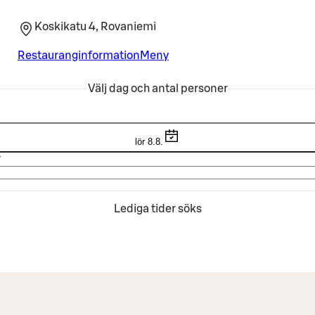
Koskikatu 4, Rovaniemi
Restauranginformation
Meny
Välj dag och antal personer
lör 8.8.
r
Lediga tider söks