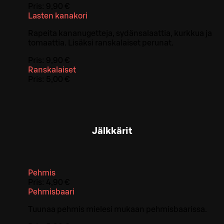
Pris:
9,90 €
Lasten kanakori
Rapeita kananugetteja, sydänsalaattia, kurkkua ja
tomaattia. Lisäksi ranskalaiset perunat.
Pris:
9,90 €
Ranskalaiset
Pris:
5,00 €
Jälkkärit
Pehmis
Pris:
4,90 €
Pehmisbaari
Tuunaa pehmis mielesi mukaan pehmisbaarissa.