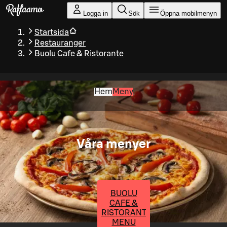
Gå till huvudinnehållet
Logga in
Sök
Öppna mobilmenyn
Startsida
Restauranger
Buolu Cafe & Ristorante
Hem
Meny
Våra menyer
BUOLU
CAFE &
RISTORANTE
MENU