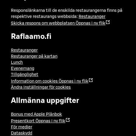
Responslänkarna till de enskilda restaurangerna finns på
respektive restaurangs webbsida:
Restauranger
Skicka respons om webbplatsen
Öppnas i ny flik
Raflaamo.fi
Restauranger
Restauranger på kartan
Lunch
Evenemang
Tillgänglighet
Information om cookies
Öppnas i ny flik
Ändra inställningar för cookies
Allmänna uppgifter
Bonus med Apple Plånbok
Presentkort
Öppnas i ny flik
För medier
Dataskydd