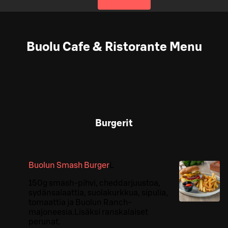
Buolu Cafe & Ristorante Menu
Burgerit
Buolun Smash Burger
L
150g smash-pihvi, cheddarjuustoa,
sydänsalaattia, suolakurkkua, sipulia,
tomaattia ja Buolun Ranch-
majoneesia.Lisäksi ranskalaiset
perunat.