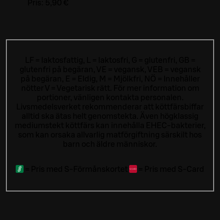
Pris:
5,90 €
LF = laktosfattig, L = laktosfri, G = glutenfri, GB =
glutenfri på begäran, VE = vegansk, VEB = vegansk
på begäran, E = Eldig, M = Mjölkfri, NÖ = Innehåller
nötter V = Vegetarisk rätt. För mer information om
portioner, vänligen kontakta personalen.
Livsmedelsverket rekommenderar att köttfärsbiffar
alltid ska ätas helt genomstekta. Även högklassig
mediumstekt köttfärs kan innehålla EHEC-bakterier,
som kan orsaka allvarlig matförgiftning särskilt hos
barn och äldre människor.
=
Pris med S-Förmånskortet
=
Pris med S-Card