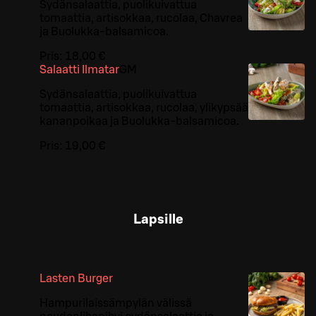
Sydänsalaattia, puolikuivattua
tomaattia, artisokkaa, rucolaa, Chavrea
ja Buolukka-balsamicoa.
Pris:
18,00 €
Salaatti Ilmatar
G
M
Sydänsalaattia, puolikuivattua
tomaattia, artisokkaa, rucolaa, ylikypsää
kananpoikaa ja Buolukka-balsamicoa.
Pris:
19,00 €
Lapsille
Lasten Burger
Hampurilaissämpylän välissä