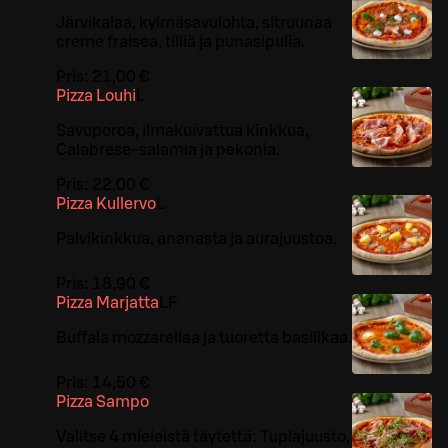
Järvikalaa, kylmäsavulohta, sitruunaa
creme fraisea, tilliä ja punasipulia.
Pris:
21,00 €
Pizza Louhi
L
Savuporoa, ilmakuivattua kinkkua,
Calabrese-salamia ja pekonia.
Pris:
22,00 €
Pizza Kullervo
L
Palvikinkkua, ananasta ja aurajuustoa.
Pris:
18,90 €
Pizza Marjatta
LF
Buffala mozzarellaa ja tuoretta basilikaa.
Pris:
14,50 €
Pizza Sampo
Valitse 4 mieleistä täytettä: Tuplajuusto,