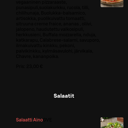
vegaaninen pizzaraaste,
punasipuli,suolakurkku, rucola, tilli,
chilihunaja, Buolukka-balsamico,
artisokka, puolikuivattu tomaatti,
sitruuna creme fraice, ananas , oliivi,
jalopeno, haudutettu valkosipuli,
herkkusieni, Buffala mozzarella, nduja,
katkarapu, Calabrese-salami, savuporo,
ilmakuivattu kinkku, pekoni,
palvikinkku, kylmäsavulohi, järvikala,
Chavre, kananpoika.
Pris:
23,00 €
Salaatit
Salaatti Aino
G
VE