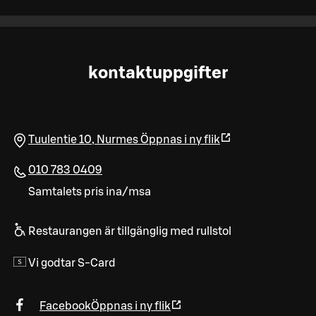
kontaktuppgifter
Tuulentie 10
,
Nurmes
Öppnas i ny flik
010 783 0409
Samtalets pris ina/msa
Restaurangen är tillgänglig med rullstol
Vi godtar S-Card
Facebook
Öppnas i ny flik