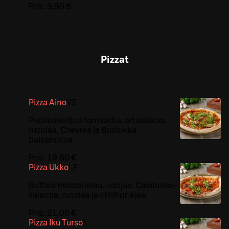
Pris:
9,90 €
Pizzat
Pizza Aino
VE
Puolikuivattua tomaattia, artisokkaa,
rucolaa, Chevrea ja Buolukka-
balsamicoa.
Pris:
19,80 €
Pizza Ukko
LF
Buffala mozzarellaa, ndujaa, Calabrese-
salamia, rucolaa ja chilihunajaa.
Pris:
21,00 €
Pizza Iku Turso
L