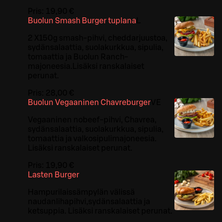
Pris:
19,90 €
Buolun Smash Burger tuplana
L
2 X150g smash-pihvi, cheddarjuustoa,
sydänsalaattia, suolakurkkua, sipulia,
tomaattia ja Buolun Ranch-
majoneesia.Lisäksi ranskalaiset
perunat.
Pris:
28,00 €
Buolun Vegaaninen Chavreburger
VE
Vegaaninen nobeef-pihvi, Chavrea,
sydänsalaattia, suolakurkkua, sipulia,
tomaattia ja valkosipulimajoneesia.
Lisäksi ranskalaiset perunat.
Pris:
19,90 €
Lasten Burger
Hampurilaissämpylän välissä
naudanlihapihvi,sydänsalaattia ja
ketsuppia. Lisäksi ranskalaiset perunat.