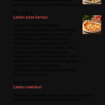
naudanlihapihvi,sydänsalaattia ja
ketsuppia. Lisäksi ranskalaiset perunat.
Pris:
9,90 €
Lasten pizza Sampo
Valitse 2 mieleistä täytettä :
Tuplajuusto, vegaaninen pizzaraaste,
punasipuli,suolakurkku, rucola, tilli,
chilihunaja, Buolukka-balsamico,
artisokka, puolikuivattu tomaatti,
sitruuna creme fraice, ananas , oliivi,
jalopeno, haudutettu valkosipuli,
herkkusieni, Buffala mozzarella, nduja,
katkarapu, Calabrese-salami, savuporo,
ilmakuivattu kinkku, pekoni,
palvikinkku, kylmäsavulohi, järvikala,
Chavre, kananpoika.
Pris:
10,50 €
Lasten nakkikori
Kotimaisia nakkeja, sydänsalaattia, kurkkua ja
tomaattia. Lisäksi ranskalaiset perunat.