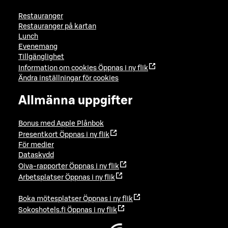
Restauranger
Restauranger på kartan
Lunch
Evenemang
Tillgänglighet
Information om cookies
Öppnas i ny flik
Ändra inställningar för cookies
Allmänna uppgifter
Bonus med Apple Plånbok
Presentkort
Öppnas i ny flik
För medier
Dataskydd
Oiva-rapporter
Öppnas i ny flik
Arbetsplatser
Öppnas i ny flik
Boka mötesplatser
Öppnas i ny flik
Sokoshotels.fi
Öppnas i ny flik