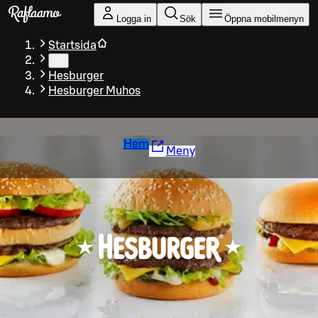
Gå till huvudinnehållet
Logga in
Sök
Öppna mobilmenyn
Startsida
…
Hesburger
Hesburger Muhos
Hem
Meny