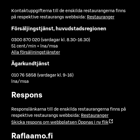
Kontaktuppgifterna till de enskilda restaurangerna finns
på respektive restaurangs webbsida:
Restauranger
Försäljingstjänst, huvudstadsregionen
0300 870 020 (vardagar kl. 8.30-16.30)
51 cent/min + lna/msa
Alla försäljningstjänster
Ägarkundtjänst
010 76 5858 (vardagar kl. 9-16)
lna/msa
Respons
Responslänkarna till de enskilda restaurangerna finns på
respektive restaurangs webbsida:
Restauranger
Skicka respons om webbplatsen
Öppnas i ny flik
Raflaamo.fi