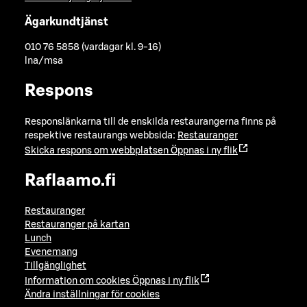
Ägarkundtjänst
010 76 5858 (vardagar kl. 9-16)
lna/msa
Respons
Responslänkarna till de enskilda restaurangerna finns på
respektive restaurangs webbsida:
Restauranger
Skicka respons om webbplatsen
Öppnas i ny flik
Raflaamo.fi
Restauranger
Restauranger på kartan
Lunch
Evenemang
Tillgänglighet
Information om cookies
Öppnas i ny flik
Ändra inställningar för cookies