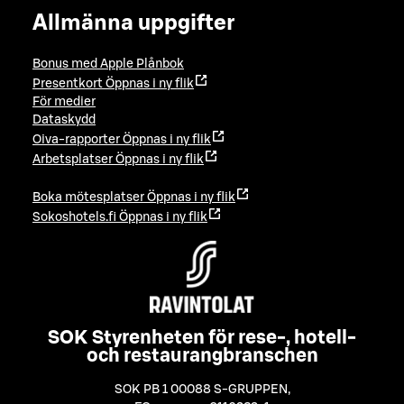
Allmänna uppgifter
Bonus med Apple Plånbok
Presentkort
Öppnas i ny flik
För medier
Dataskydd
Oiva-rapporter
Öppnas i ny flik
Arbetsplatser
Öppnas i ny flik
Boka mötesplatser
Öppnas i ny flik
Sokoshotels.fi
Öppnas i ny flik
SOK Styrenheten för rese-, hotell-
och restaurangbranschen
SOK PB 1 00088 S-GRUPPEN
,