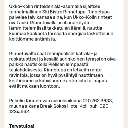
Ukko-Kolin rinteiden ala-asemalla sijaitsee
tunnelmallinen Ski Bistro Rinnetupa. Rinnetupa
palvelee talvikansaa aina, kun Ukko-Kolin rinteet
ovat auki. Rinnetuvalla on ihana käydä
lämmittelemässä takkatulen äärellä, nauttia
kuumaa kaakaota tai saada energiaa lasketteluun
keittiömme antimista.
Rinnetuvalta saat monipuoliset kahvila- ja
ruokatuotteet ja kesällä aurinkoinen terassi on oiva
paikka nautiskella Pielisen lempeästä
tuulahduksesta. Rinnetupa on letkeän rento
ravintola, jossa on hyvä pysähtyä nauttimaan
keittiömme ja kahvilamme antimista tai napata
eväät mukaan luontoon.
Puhelin Rinnetuvan aukioloaikoina 010 762 3633,
muuna aikana Break Sokos Hotel Koli, puh. 020
1234 662.
Tervetuloa!