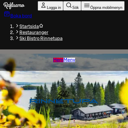
Gå till huvudinnehållet
Logga in
Sök
Öppna mobilmenyn
Boka bord
Startsida
Restauranger
Ski Bistro Rinnetupa
Hem
Meny