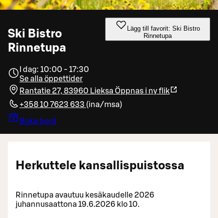
Lägg till favorit: Ski Bistro
Ski Bistro
Rinnetupa
Rinnetupa
I dag: 10:00 - 17:30
Se alla öppettider
Rantatie 27, 83960 Lieksa
Öppnas i ny flik
+358 10 7623 633
(
ina/msa
)
Boka bord
Herkuttele kansallispuistossa
Rinnetupa avautuu kesäkaudelle 2026
juhannusaattona 19.6.2026 klo 10.