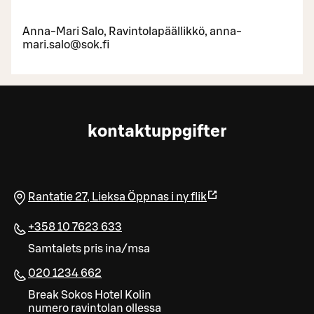
Anna-Mari Salo, Ravintolapäällikkö, anna-
mari.salo@sok.fi
kontaktuppgifter
Rantatie 27
,
Lieksa
Öppnas i ny flik
+358 10 7623 633
Samtalets pris ina/msa
020 1234 662
Break Sokos Hotel Kolin
numero ravintolan ollessa