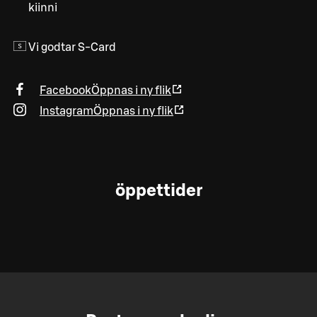
kiinni
Vi godtar S-Card
Facebook
Öppnas i ny flik
Instagram
Öppnas i ny flik
öppettider