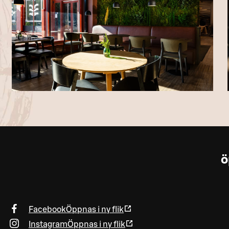
ö
Facebook
Öppnas i ny flik
Instagram
Öppnas i ny flik