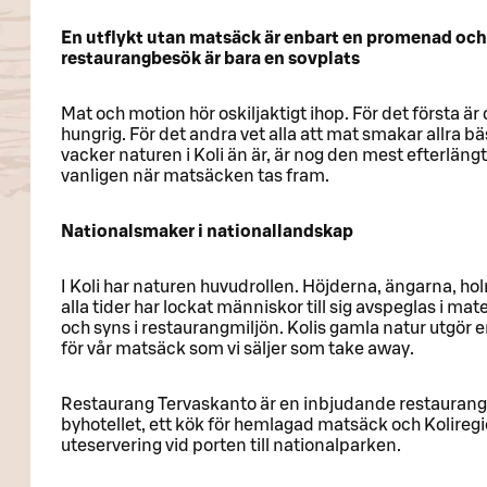
En utflykt utan matsäck är enbart en promenad och
restaurangbesök är bara en sovplats
Mat och motion hör oskiljaktigt ihop. För det första är d
hungrig. För det andra vet alla att mat smakar allra bäst
vacker naturen i Koli än är, är nog den mest efterlän
vanligen när matsäcken tas fram.
Nationalsmaker i nationallandskap
I Koli har naturen huvudrollen. Höjderna, ängarna, h
alla tider har lockat människor till sig avspeglas i ma
och syns i restaurangmiljön. Kolis gamla natur utgör 
för vår matsäck som vi säljer som take away.
Restaurang Tervaskanto är en inbjudande restaurang
byhotellet, ett kök för hemlagad matsäck och Kolire
uteservering vid porten till nationalparken.