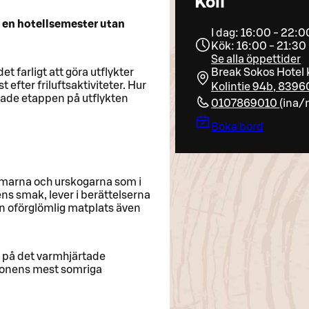
Koli
 en hotellsemester utan
I dag: 16:00 - 22:0
Kök: 16:00 - 21:30
Se alla öppettider
et farligt att göra utflykter
Break Sokos Hotel K
 efter friluftsaktiviteter. Hur
Kolintie 94b, 8396
gtade etappen på utflykten
0107869010
(
ina/
Boka bord
olmarna och urskogarna som i
tens smak, lever i berättelserna
en oförglömlig matplats även
 på det varmhjärtade
gionens mest somriga