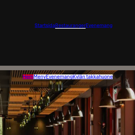
Startsida
Restauranger
Evenemang
Hem
Meny
Evenemang
Kylän takkahuone