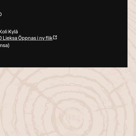
0
oli Kylä
0 Lieksa
Öppnas i ny flik
msa
)