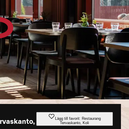
Lägg till favorit: Restaurang
rvaskanto,
Tervaskanto, Koli