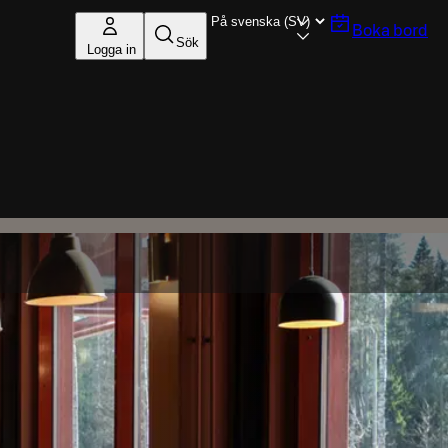
Boka bord
Sök
Logga in