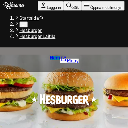
Gå till huvudinnehållet
Logga in
Sök
Öppna mobilmenyn
Startsida
…
Hesburger
Hesburger Laitila
Hem
Meny