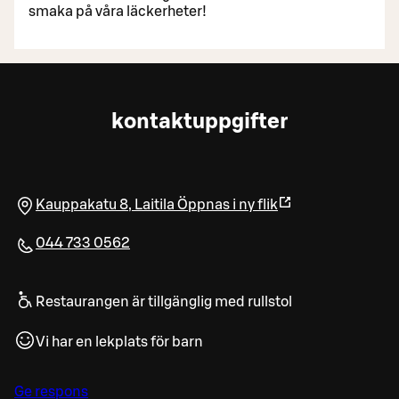
smaka på våra läckerheter!
kontaktuppgifter
Kauppakatu 8
,
Laitila
Öppnas i ny flik
044 733 0562
Restaurangen är tillgänglig med rullstol
Vi har en lekplats för barn
Ge respons