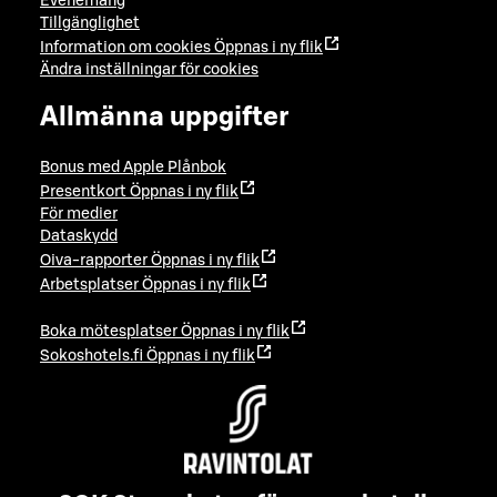
Evenemang
Tillgänglighet
Information om cookies
Öppnas i ny flik
Ändra inställningar för cookies
Allmänna uppgifter
Bonus med Apple Plånbok
Presentkort
Öppnas i ny flik
För medier
Dataskydd
Oiva-rapporter
Öppnas i ny flik
Arbetsplatser
Öppnas i ny flik
Boka mötesplatser
Öppnas i ny flik
Sokoshotels.fi
Öppnas i ny flik