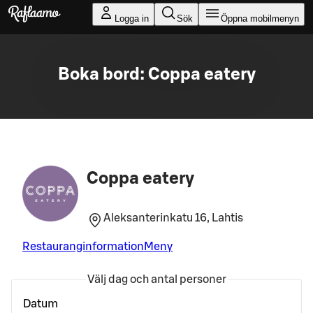
Gå till huvudinnehållet
Logga in
Sök
Öppna mobilmenyn
Boka bord: Coppa eatery
Coppa eatery
Aleksanterinkatu 16, Lahtis
Restauranginformation
Meny
Välj dag och antal personer
Datum