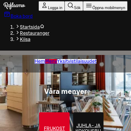
Gå till huvudinnehållet
Logga in
Sök
Öppna mobilmenyn
Boka bord
Startsida
Restauranger
Kiisa
Hem
Meny
Yksityistilaisuudet
Våra menyer
JUHLA- JA
FRUKOST