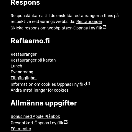
Respons
Responslänkarna till de enskilda restaurangerna finns på
respektive restaurangs webbsida:
Restauranger
Skicka respons om webbplatsen
Öppnas i ny flik
Raflaamo.fi
Restauranger
Restauranger på kartan
Lunch
Evenemang
Tillgänglighet
Information om cookies
Öppnas i ny flik
Ändra inställningar för cookies
Allmänna uppgifter
Bonus med Apple Plånbok
Presentkort
Öppnas i ny flik
För medier