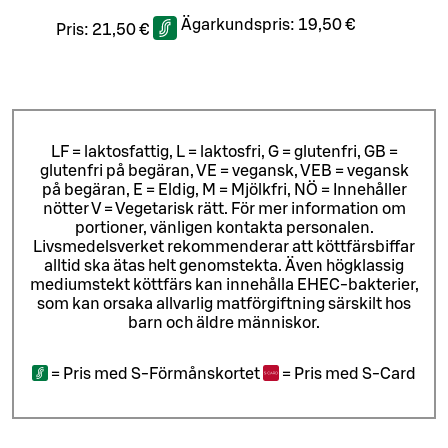
Ägarkundspris:
19,50 €
Pris:
21,50 €
LF = laktosfattig, L = laktosfri, G = glutenfri, GB =
glutenfri på begäran, VE = vegansk, VEB = vegansk
på begäran, E = Eldig, M = Mjölkfri, NÖ = Innehåller
nötter V = Vegetarisk rätt. För mer information om
portioner, vänligen kontakta personalen.
Livsmedelsverket rekommenderar att köttfärsbiffar
alltid ska ätas helt genomstekta. Även högklassig
mediumstekt köttfärs kan innehålla EHEC-bakterier,
som kan orsaka allvarlig matförgiftning särskilt hos
barn och äldre människor.
=
Pris med S-Förmånskortet
=
Pris med S-Card