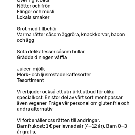
Overnight oats
Nötter och frön
Flingor och müsli
Lokala smaker
Gröt med tillbehör
Varma rätter såsom äggröra, knackkorvar, bacon
och ägg
Söta delikatesser såsom bullar
Grädda din egen våffla
Juicer, mjölk
Mörk- och ljusrostade kaffesorter
Tesortiment
Vi erbjuder också ett utmärkt utbud för olika
specialkost. En stor del av vårt sortiment passar
även veganer. Fråga vår personal om glutenfria och
andra alternativ.
Vi förbehåller oss rätten till ändringar.
Barnfrukost: 1 € per levnadsår (4–12 år). Barn 0–3
år gratis.