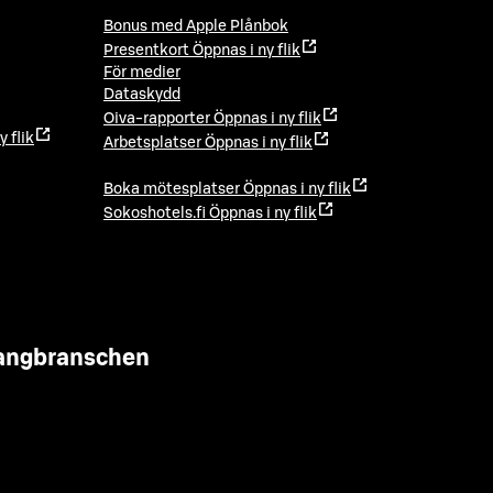
Bonus med Apple Plånbok
Presentkort
Öppnas i ny flik
För medier
Dataskydd
Oiva-rapporter
Öppnas i ny flik
y flik
Arbetsplatser
Öppnas i ny flik
Boka mötesplatser
Öppnas i ny flik
Sokoshotels.fi
Öppnas i ny flik
urangbranschen