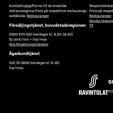
Kontaktuppgifterna till de enskilda
Responslänkarn
restaurangerna finns på respektive restaurangs
finns på respe
webbsida:
Restauranger
Restauranger
Skicka respo
Försäljingstjänst, huvudstadsregionen
0300 870 020 (vardagar kl. 8.30-16.30)
51 cent/min + lna/msa
Alla försäljningstjänster
Ägarkundtjänst
010 76 5858 (vardagar kl. 9-16)
lna/msa
S
SO