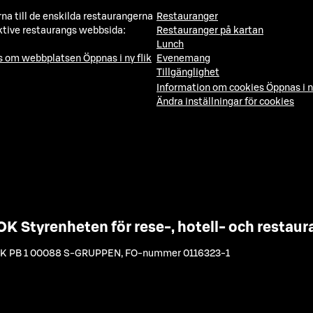
a till de enskilda restaurangerna
Restauranger
ktive restaurangs webbsida:
Restauranger på kartan
Lunch
ns om webbplatsen
Öppnas i ny flik
Evenemang
Tillgänglighet
Information om cookies
Öppnas i n
Ändra inställningar för cookies
OK Styrenheten för rese-, hotell- och resta
K PB 1 00088 S-GRUPPEN
,
FO-nummer 0116323-1