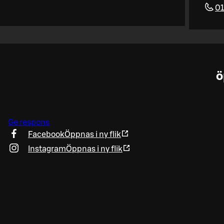
01
ö
Ge respons
Facebook
Öppnas i ny flik
Instagram
Öppnas i ny flik