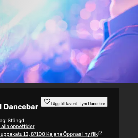
Lägg till favorit: Lyni Dancebar
i Dancebar
dag: Stängd
 alla öppettider
uppakatu 13, 87100 Kajana
Öppnas i ny flik