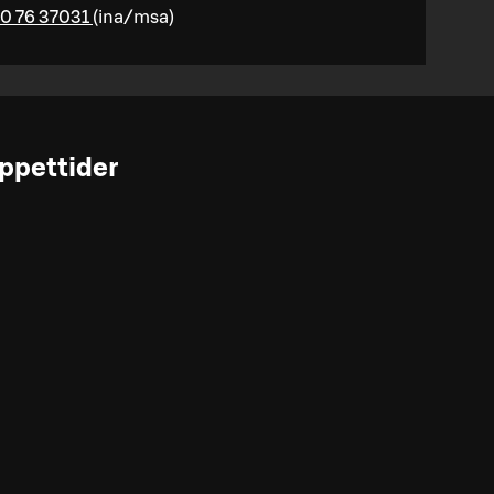
0 76 37031
(
ina/msa
)
ppettider