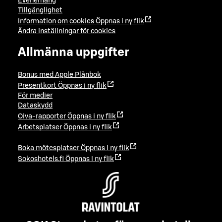
Evenemang
Tillgänglighet
Information om cookies
Öppnas i ny flik
Ändra inställningar för cookies
Allmänna uppgifter
Bonus med Apple Plånbok
Presentkort
Öppnas i ny flik
För medier
Dataskydd
Oiva-rapporter
Öppnas i ny flik
Arbetsplatser
Öppnas i ny flik
Boka mötesplatser
Öppnas i ny flik
Sokoshotels.fi
Öppnas i ny flik