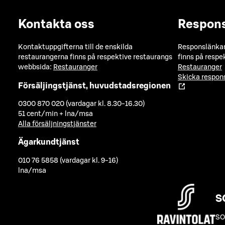
Kontakta oss
Respon
Kontaktuppgifterna till de enskilda
Responslänkarn
restaurangerna finns på respektive restaurangs
finns på respe
webbsida:
Restauranger
Restauranger
Skicka respo
Försäljingstjänst, huvudstadsregionen
0300 870 020 (vardagar kl. 8.30-16.30)
51 cent/min + lna/msa
Alla försäljningstjänster
Ägarkundtjänst
010 76 5858 (vardagar kl. 9-16)
lna/msa
S
SO