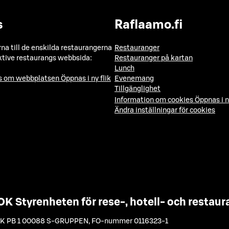
s
Raflaamo.fi
a till de enskilda restaurangerna
Restauranger
ktive restaurangs webbsida:
Restauranger på kartan
Lunch
ns om webbplatsen
Öppnas i ny flik
Evenemang
Tillgänglighet
Information om cookies
Öppnas i n
Ändra inställningar för cookies
OK Styrenheten för rese-, hotell- och resta
K PB 1 00088 S-GRUPPEN
,
FO-nummer 0116323-1