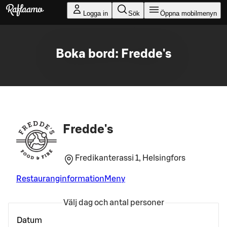
Gå till huvudinnehållet
Logga in
Sök
Öppna mobilmenyn
Boka bord: Fredde's
Fredde's
Fredikanterassi 1, Helsingfors
Restauranginformation
Meny
Välj dag och antal personer
Datum