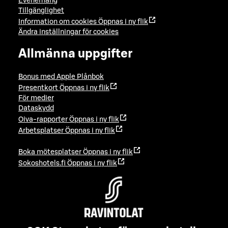
Evenemang
Tillgänglighet
Information om cookies
Öppnas i ny flik
Ändra inställningar för cookies
Allmänna uppgifter
Bonus med Apple Plånbok
Presentkort
Öppnas i ny flik
För medier
Dataskydd
Oiva-rapporter
Öppnas i ny flik
Arbetsplatser
Öppnas i ny flik
Boka mötesplatser
Öppnas i ny flik
Sokoshotels.fi
Öppnas i ny flik