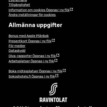
Evenemang
Tillgänglighet
Information om cookies
Öppnas i ny flik
Ändra inställningar för cookies
Allmänna uppgifter
Bonus med Apple Plånbok
Presentkort
Öppnas i ny flik
För medier
Dataskydd
Oiva-rapporter
Öppnas i ny flik
Arbetsplatser
Öppnas i ny flik
Boka mötesplatser
Öppnas i ny flik
Sokoshotels.fi
Öppnas i ny flik