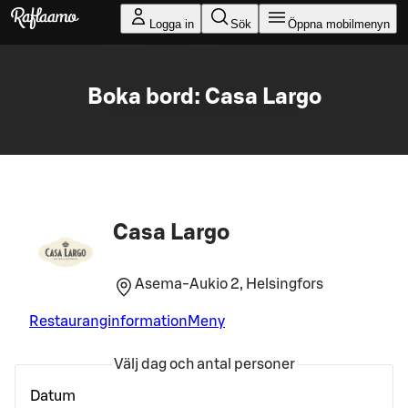
Gå till huvudinnehållet
Logga in
Sök
Öppna mobilmenyn
Boka bord: Casa Largo
Casa Largo
Asema-Aukio 2, Helsingfors
Restauranginformation
Meny
Välj dag och antal personer
Datum