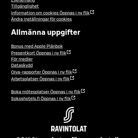
Evenemang
Tillgänglighet
Information om cookies
Öppnas i ny flik
Ändra inställningar för cookies
Allmänna uppgifter
Bonus med Apple Plånbok
Presentkort
Öppnas i ny flik
För medier
Dataskydd
Oiva-rapporter
Öppnas i ny flik
Arbetsplatser
Öppnas i ny flik
Boka mötesplatser
Öppnas i ny flik
Sokoshotels.fi
Öppnas i ny flik