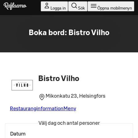
Gå till huvudinnehållet
Logga in
Sök
Öppna mobilmenyn
Boka bord: Bistro Vilho
Bistro Vilho
Mikonkatu 23, Helsingfors
Restauranginformation
Meny
Välj dag och antal personer
Datum