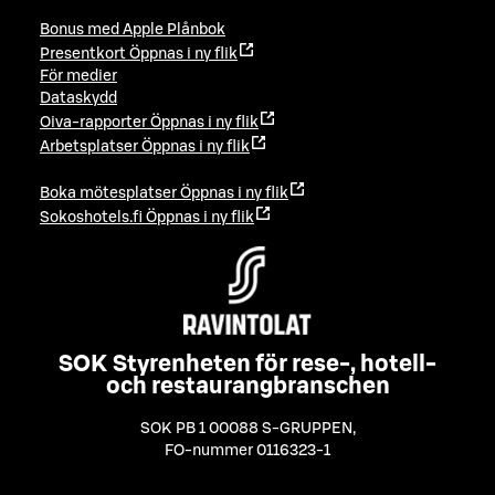
Bonus med Apple Plånbok
Presentkort
Öppnas i ny flik
För medier
Dataskydd
Oiva-rapporter
Öppnas i ny flik
Arbetsplatser
Öppnas i ny flik
Boka mötesplatser
Öppnas i ny flik
Sokoshotels.fi
Öppnas i ny flik
SOK Styrenheten för rese-, hotell-
och restaurangbranschen
SOK PB 1 00088 S-GRUPPEN
,
FO-nummer 0116323-1