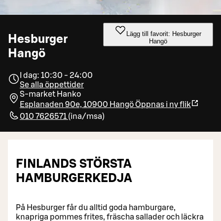
Lägg till favorit: Hesburger
Hesburger
Hangö
Hangö
I dag: 10:30 - 24:00
Se alla öppettider
S-market Hanko
Esplanaden 90e, 10900 Hangö
Öppnas i ny flik
010 7626571
(
ina/msa
)
FINLANDS STÖRSTA
HAMBURGERKEDJA
På Hesburger får du alltid goda hamburgare,
knapriga pommes frites, fräscha sallader och läckra