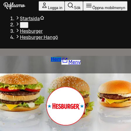
Gå till huvudinnehållet
Logga in
Sök
Öppna mobilmenyn
Startsida
…
Hesburger
Hesburger Hangö
Hem
Meny