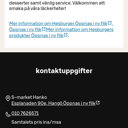
desserter samt vänlig service. Välkommen att
smaka på våra läckerheter!
Mer information om Hesburger
Öppnas i ny flik
.
Öppnas i ny flik
Mer information om Hesburgers
produkter
Öppnas i ny flik
.
kontaktuppgifter
S-market Hanko
Esplanaden 90e
,
Hangö
Öppnas i ny flik
010 7626571
Samtalets pris ina/msa