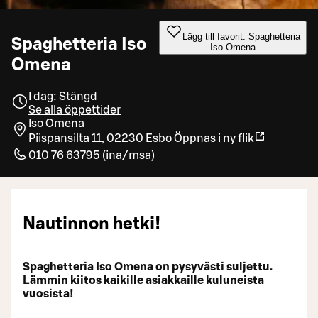
Lägg till favorit: Spaghetteria
Spaghetteria Iso
Iso Omena
Omena
I dag: Stängd
Se alla öppettider
Iso Omena
Piispansilta 11, 02230 Esbo
Öppnas i ny flik
010 76 63795
(
ina/msa
)
Nautinnon hetki!
Spaghetteria Iso Omena on pysyvästi suljettu.
Lämmin kiitos kaikille asiakkaille kuluneista
vuosista!