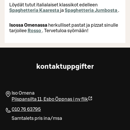
Löydät tutut italialaiset klassikot edelleen
Spaghetteria Kaaresta
ja
Spaghetteria Jumbosta
.
Isossa Omenassa
herkulliset pastat ja pizzat sinulle
tarjoilee
Rosso
. Tervetuloa syömään!
kontaktuppgifter
Iso Omena
Piispansilta 11
,
Esbo
Öppnas i ny flik
010 76 63795
Samtalets pris ina/msa