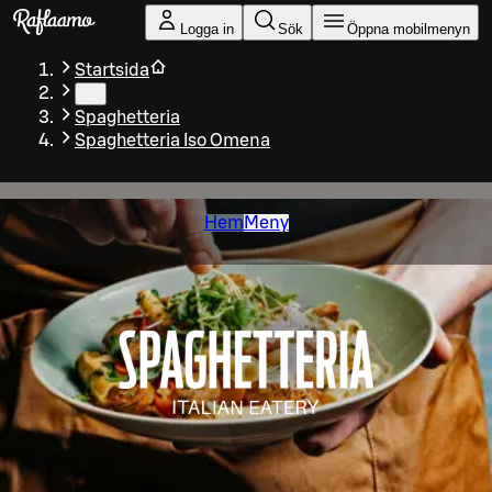
Gå till huvudinnehållet
Logga in
Sök
Öppna mobilmenyn
Startsida
…
Spaghetteria
Spaghetteria Iso Omena
Hem
Meny