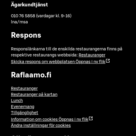
Ägarkundtjänst
010 76 5858 (vardagar kl. 9-16)
lna/msa
Respons
Responslänkarna till de enskilda restaurangerna finns på
respektive restaurangs webbsida:
Restauranger
Skicka respons om webbplatsen
Öppnas i ny flik
Raflaamo.fi
Restauranger
Restauranger på kartan
Lunch
Evenemang
Tillgänglighet
Information om cookies
Öppnas i ny flik
Ändra inställningar för cookies