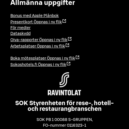
Allmänna uppgifter
Bonus med Apple Plånbok
Presentkort
Öppnas i ny flik
För medier
Dataskydd
Oiva-rapporter
Öppnas i ny flik
Arbetsplatser
Öppnas i ny flik
Boka mötesplatser
Öppnas i ny flik
Sokoshotels.fi
Öppnas i ny flik
SOK Styrenheten för rese-, hotell-
och restaurangbranschen
SOK PB 1 00088 S-GRUPPEN
,
FO-nummer 0116323-1