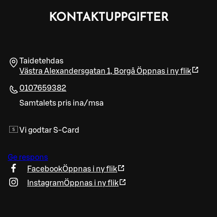
KONTAKTUPPGIFTER
Taidetehdas
Västra Alexandersgatan 1
,
Borgå
Öppnas i ny flik
0107659382
Samtalets pris ina/msa
Vi godtar S-Card
Ge respons
Facebook
Öppnas i ny flik
Instagram
Öppnas i ny flik