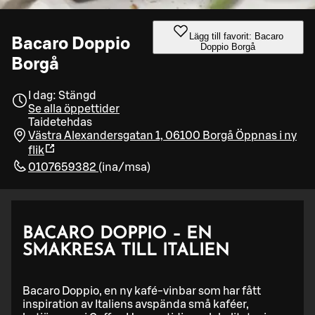
Lägg till favorit: Bacaro
Bacaro Doppio
Doppio Borgå
Borgå
I dag: Stängd
Se alla öppettider
Taidetehdas
Västra Alexandersgatan 1, 06100 Borgå
Öppnas i ny
flik
0107659382
(
ina/msa
)
BACARO DOPPIO – EN
SMAKRESA TILL ITALIEN
Bacaro Doppio, en ny kafé-vinbar som har fått
inspiration av Italiens avspända små kaféer,