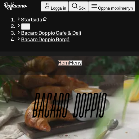
Gå till huvudinnehållet
Logga in
Sök
Öppna mobilmenyn
Startsida
…
Bacaro Doppio Cafe & Deli
Bacaro Doppio Borgå
Hem
Meny