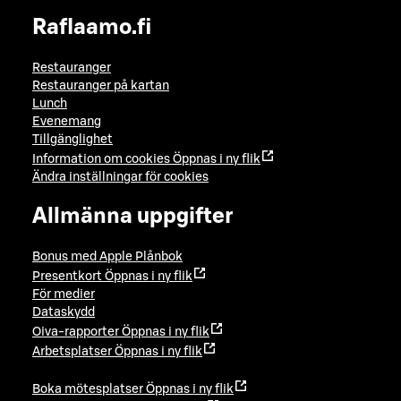
Raflaamo.fi
Restauranger
Restauranger på kartan
Lunch
Evenemang
Tillgänglighet
Information om cookies
Öppnas i ny flik
Ändra inställningar för cookies
Allmänna uppgifter
Bonus med Apple Plånbok
Presentkort
Öppnas i ny flik
För medier
Dataskydd
Oiva-rapporter
Öppnas i ny flik
Arbetsplatser
Öppnas i ny flik
Boka mötesplatser
Öppnas i ny flik