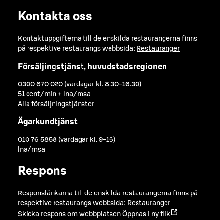
Kontakta oss
Kontaktuppgifterna till de enskilda restaurangerna finns
på respektive restaurangs webbsida:
Restauranger
Försäljingstjänst, huvudstadsregionen
0300 870 020 (vardagar kl. 8.30-16.30)
51 cent/min + lna/msa
Alla försäljningstjänster
Ägarkundtjänst
010 76 5858 (vardagar kl. 9-16)
lna/msa
Respons
Responslänkarna till de enskilda restaurangerna finns på
respektive restaurangs webbsida:
Restauranger
Skicka respons om webbplatsen
Öppnas i ny flik