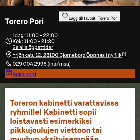
Lägg till favorit: Torero Pori
Torero Pori
I dag: 11:00 - 22:00
Kök: 11:00 - 21:30
Se alla öppettider
Yrjönkatu 12, 28100 Björneborg
Öppnas i ny flik
029 004 2996
(
ina/msa
)
Boka bord
Toreron kabinetti varattavissa
ryhmille! Kabinetti sopii
loistavasti esimerkiksi
pikkujoulujen viettoon tai
muuhun yksityisempään