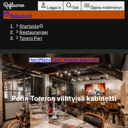
Gå till huvudinnehållet
Logga in
Sök
Öppna mobilmenyn
Boka bord
Startsida
Restauranger
Torero Pori
Hem
Meny
Porin Toreron kabinetti
Porin Toreron viihtyisä kabinetti