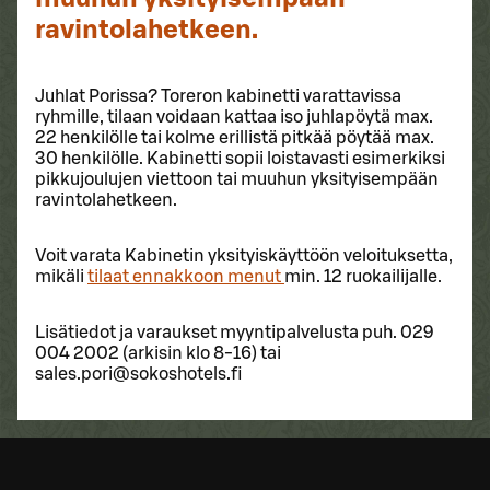
ravintolahetkeen.
Juhlat Porissa? Toreron kabinetti varattavissa
ryhmille, tilaan voidaan kattaa iso juhlapöytä max.
22 henkilölle tai kolme erillistä pitkää pöytää max.
30 henkilölle. Kabinetti sopii loistavasti esimerkiksi
pikkujoulujen viettoon tai muuhun yksityisempään
ravintolahetkeen.
Voit varata Kabinetin yksityiskäyttöön veloituksetta,
mikäli
tilaat ennakkoon menut
min. 12 ruokailijalle.
Lisätiedot ja varaukset myyntipalvelusta puh. 029
004 2002 (arkisin klo 8-16) tai
sales.pori@sokoshotels.fi