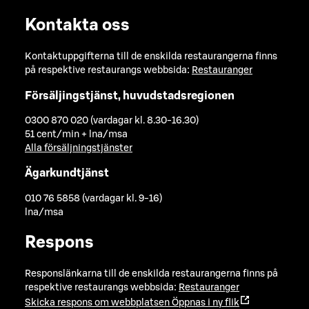
Kontakta oss
Kontaktuppgifterna till de enskilda restaurangerna finns
på respektive restaurangs webbsida:
Restauranger
Försäljingstjänst, huvudstadsregionen
0300 870 020 (vardagar kl. 8.30-16.30)
51 cent/min + lna/msa
Alla försäljningstjänster
Ägarkundtjänst
010 76 5858 (vardagar kl. 9-16)
lna/msa
Respons
Responslänkarna till de enskilda restaurangerna finns på
respektive restaurangs webbsida:
Restauranger
Skicka respons om webbplatsen
Öppnas i ny flik