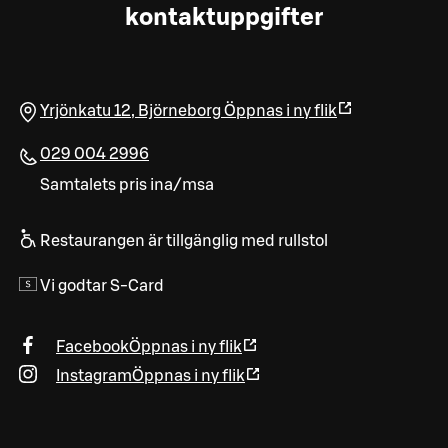
kontaktuppgifter
Yrjönkatu 12
,
Björneborg
Öppnas i ny flik
029 004 2996
Samtalets pris ina/msa
Restaurangen är tillgänglig med rullstol
Vi godtar S-Card
Facebook
Öppnas i ny flik
Instagram
Öppnas i ny flik