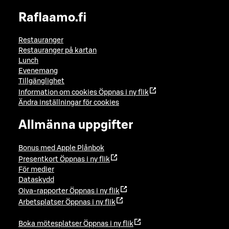
Raflaamo.fi
Restauranger
Restauranger på kartan
Lunch
Evenemang
Tillgänglighet
Information om cookies
Öppnas i ny flik
Ändra inställningar för cookies
Allmänna uppgifter
Bonus med Apple Plånbok
Presentkort
Öppnas i ny flik
För medier
Dataskydd
Oiva-rapporter
Öppnas i ny flik
Arbetsplatser
Öppnas i ny flik
Boka mötesplatser
Öppnas i ny flik