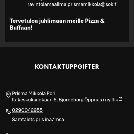
ravintolamaailma.prismamikkola@sok.fi
Tervetuloa juhlimaan meille Pizza &
Buffaan!
KONTAKTUPPGIFTER
Prisma Mikkola Pori
Itäkeskuksenkaari 6
,
Björneborg
Öppnas i ny flik
0290042955
Samtalets pris ina/msa