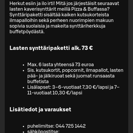
Herkut esiin ja ilo irti! Mitä jos järjestäisit seuraavat
lasten kaverisynttärit meillä Pizza & Buffassa?
Synttäripaketti sisältää kaiken kutsukorteista
ilmapalloihin sekä perheen nuorimpien makuun
sopivia suolaisia ja makeita synttäriherkkuja
buffetpöydästä.
Lasten synttäripaketti alk. 73 €
Max. 6 lasta yhteensä 73 euroa
Sis. kutsukortit, popcornit, ilmapallot, lasten
pää- ja jälkiruoat sekä juomat runsaasta
buffetista
Lisälapset: 3–6-vuotiaat 7,30 €/lapsi ja 7–
11-vuotiaat 10,30 €/lapsi
Lisätiedot ja varaukset
puhelimitse: 044 725 1442
sähköpostitse: