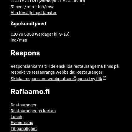
0300 870 020 (vardagar kl. 8.30-16.30)
51 cent/min + lna/msa
Alla försäljningstjänster
Ägarkundtjänst
010 76 5858 (vardagar kl. 9-16)
lna/msa
Respons
Responslänkarna till de enskilda restaurangerna finns på
respektive restaurangs webbsida:
Restauranger
Skicka respons om webbplatsen
Öppnas i ny flik
Raflaamo.fi
Restauranger
Restauranger på kartan
Lunch
Evenemang
Tillgänglighet