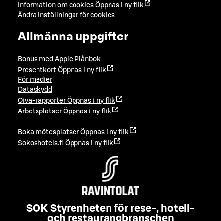
Information om cookies
Öppnas i ny flik
Ändra inställningar för cookies
Allmänna uppgifter
Bonus med Apple Plånbok
Presentkort
Öppnas i ny flik
För medier
Dataskydd
Oiva-rapporter
Öppnas i ny flik
Arbetsplatser
Öppnas i ny flik
Boka mötesplatser
Öppnas i ny flik
Sokoshotels.fi
Öppnas i ny flik
SOK Styrenheten för rese-, hotell-
och restaurangbranschen