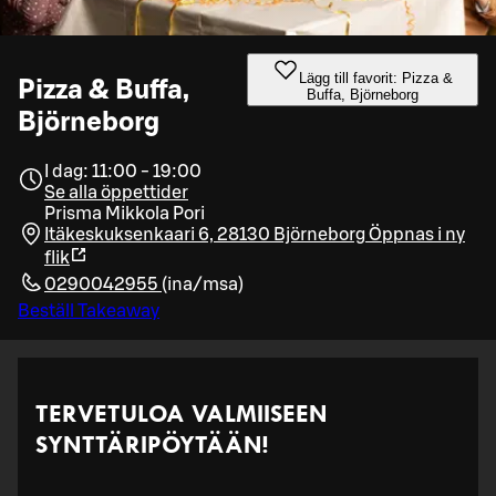
Lägg till favorit: Pizza &
Pizza & Buffa,
Buffa, Björneborg
Björneborg
I dag: 11:00 - 19:00
Se alla öppettider
Prisma Mikkola Pori
Itäkeskuksenkaari 6, 28130 Björneborg
Öppnas i ny
flik
0290042955
(
ina/msa
)
Beställ Takeaway
TERVETULOA VALMIISEEN
SYNTTÄRIPÖYTÄÄN!