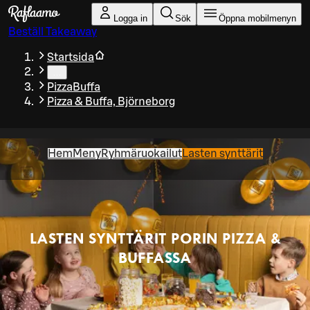
Gå till huvudinnehållet
Logga in
Sök
Öppna mobilmenyn
Beställ Takeaway
Startsida
…
PizzaBuffa
Pizza & Buffa, Björneborg
Hem
Meny
Ryhmäruokailut
Lasten synttärit
LASTEN SYNTTÄRIT PORIN PIZZA &
BUFFASSA