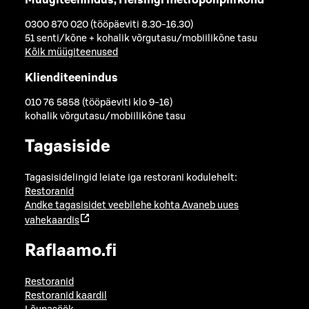
0300 870 020 (tööpäeviti 8.30-16.30)
51 senti/kõne + kohalik võrgutasu/mobiilikõne tasu
Kõik müügiteenused
Klienditeenindus
010 76 5858 (tööpäeviti klo 9-16)
kohalik võrgutasu/mobiilikõne tasu
Tagasiside
Tagasisidelingid leiate iga restorani kodulehelt:
Restoranid
Andke tagasisidet veebilehe kohta
Avaneb uues
vahekaardis
Raflaamo.fi
Restoranid
Restoranid kaardil