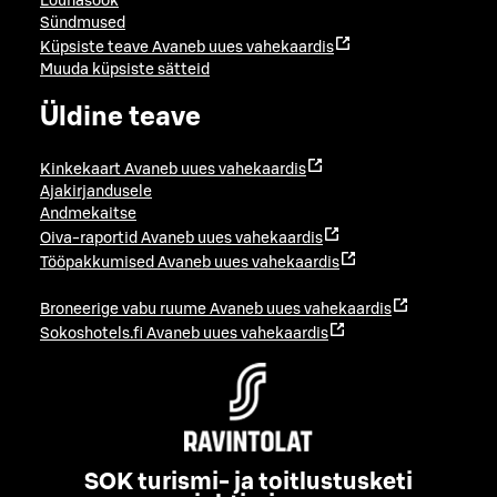
Lõunasöök
Sündmused
Küpsiste teave
Avaneb uues vahekaardis
Muuda küpsiste sätteid
Üldine teave
Kinkekaart
Avaneb uues vahekaardis
Ajakirjandusele
Andmekaitse
Oiva-raportid
Avaneb uues vahekaardis
Tööpakkumised
Avaneb uues vahekaardis
Broneerige vabu ruume
Avaneb uues vahekaardis
Sokoshotels.fi
Avaneb uues vahekaardis
SOK turismi- ja toitlustusketi