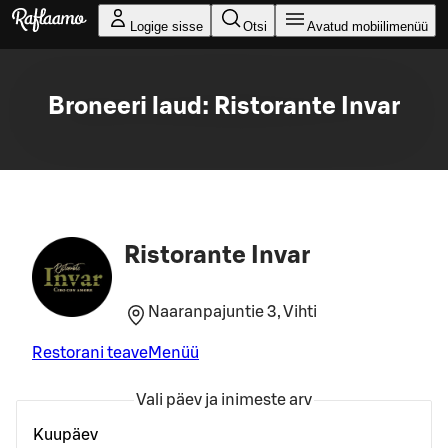
Liigu peamise sisu juurde
Logige sisse
Otsi
Avatud mobiilimenüü
Broneeri laud: Ristorante Invar
Ristorante Invar
Naaranpajuntie 3, Vihti
Restorani teave
Menüü
Vali päev ja inimeste arv
Kuupäev