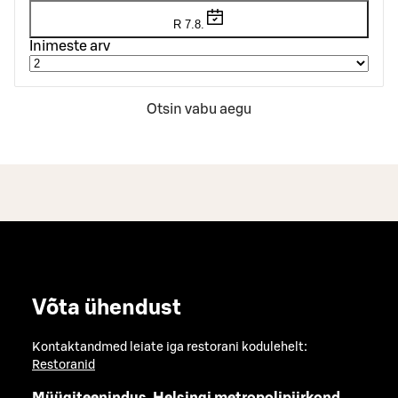
R 7.8.
Inimeste arv
Otsin vabu aegu
Võta ühendust
Kontaktandmed leiate iga restorani kodulehelt:
Restoranid
Müügiteenindus, Helsingi metropolipiirkond