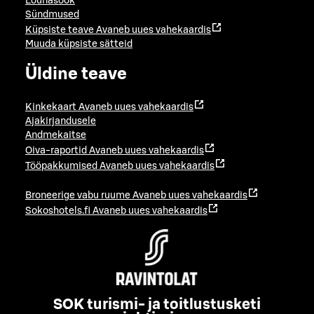
Lõunasöök
Sündmused
Küpsiste teave
Avaneb uues vahekaardis
Muuda küpsiste sätteid
Üldine teave
Kinkekaart
Avaneb uues vahekaardis
Ajakirjandusele
Andmekaitse
Oiva-raportid
Avaneb uues vahekaardis
Tööpakkumised
Avaneb uues vahekaardis
Broneerige vabu ruume
Avaneb uues vahekaardis
Sokoshotels.fi
Avaneb uues vahekaardis
SOK turismi- ja toitlustusketi