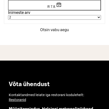
R 7.8.
Inimeste arv
Otsin vabu aegu
Võta ühendust
Kontaktandmed leiate iga restorani kodulehelt:
Restoranid
Müügiteenindus, Helsingi metropolipiirkond