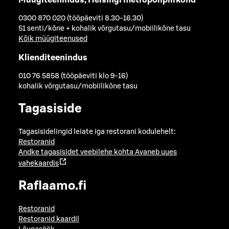
0300 870 020 (tööpäeviti 8.30-16.30)
51 senti/kõne + kohalik võrgutasu/mobiilikõne tasu
Kõik müügiteenused
Klienditeenindus
010 76 5858 (tööpäeviti klo 9-16)
kohalik võrgutasu/mobiilikõne tasu
Tagasiside
Tagasisidelingid leiate iga restorani kodulehelt:
Restoranid
Andke tagasisidet veebilehe kohta
Avaneb uues
vahekaardis
Raflaamo.fi
Restoranid
Restoranid kaardil