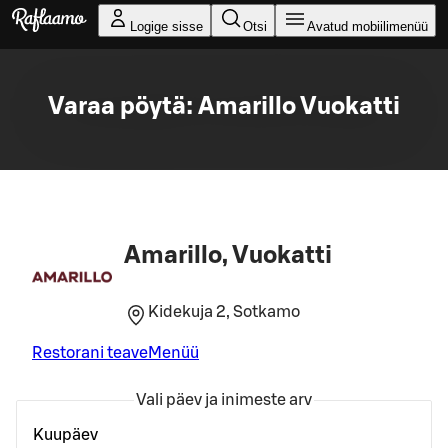
Liigu peamise sisu juurde
Logige sisse
Otsi
Avatud mobiilimenüü
Varaa pöytä: Amarillo Vuokatti
Amarillo, Vuokatti
Kidekuja 2, Sotkamo
Restorani teave
Menüü
Vali päev ja inimeste arv
Kuupäev