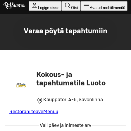
Liigu peamise sisu juurde
Logige sisse
Otsi
Avatud mobiilimenüü
Varaa pöytä tapahtumiin
Kokous- ja
tapahtumatila Luoto
Kauppatori 4-6, Savonlinna
Restorani teave
Menüü
Vali päev ja inimeste arv