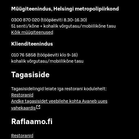
Müügiteenindus, Helsingi metropolipiirkond
0300 870 020 (tööpäeviti 8.30-16.30)
51 senti/kõne + kohalik võrgutasu/mobiilikõne tasu
Kõik müügiteenused
Klienditeenindus
010 76 5858 (tööpäeviti klo 9-16)
kohalik võrgutasu/mobiilikõne tasu
Tagasiside
Tagasisidelingid leiate iga restorani kodulehelt:
Restoranid
Andke tagasisidet veebilehe kohta
Avaneb uues
vahekaardis
Raflaamo.fi
Restoranid