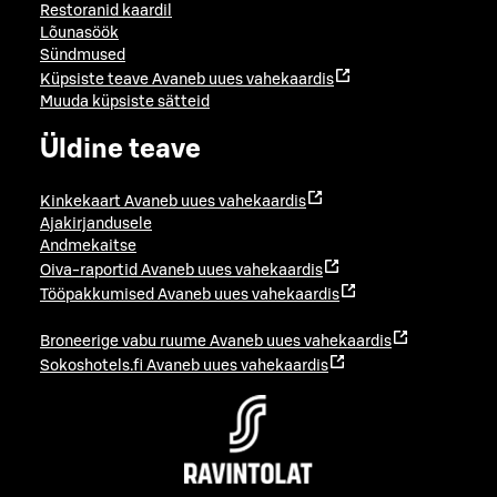
Restoranid kaardil
Lõunasöök
Sündmused
Küpsiste teave
Avaneb uues vahekaardis
Muuda küpsiste sätteid
Üldine teave
Kinkekaart
Avaneb uues vahekaardis
Ajakirjandusele
Andmekaitse
Oiva-raportid
Avaneb uues vahekaardis
Tööpakkumised
Avaneb uues vahekaardis
Broneerige vabu ruume
Avaneb uues vahekaardis
Sokoshotels.fi
Avaneb uues vahekaardis