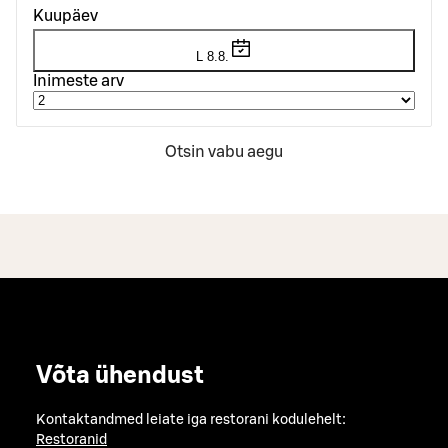
Kuupäev
L 8.8.
Inimeste arv
Otsin vabu aegu
Võta ühendust
Kontaktandmed leiate iga restorani kodulehelt:
Restoranid