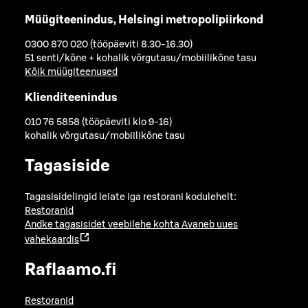
Müügiteenindus, Helsingi metropolipiirkond
0300 870 020 (tööpäeviti 8.30-16.30)
51 senti/kõne + kohalik võrgutasu/mobiilikõne tasu
Kõik müügiteenused
Klienditeenindus
010 76 5858 (tööpäeviti klo 9-16)
kohalik võrgutasu/mobiilikõne tasu
Tagasiside
Tagasisidelingid leiate iga restorani kodulehelt:
Restoranid
Andke tagasisidet veebilehe kohta
Avaneb uues
vahekaardis
Raflaamo.fi
Restoranid