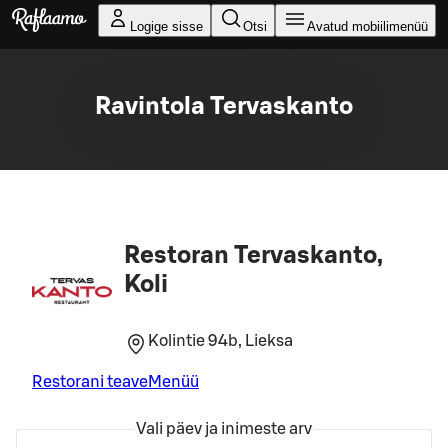
Liigu peamise sisu juurde
Logige sisse
Otsi
Avatud mobiilimenüü
Ravintola Tervaskanto
Restoran Tervaskanto,
Koli
Kolintie 94b, Lieksa
Restorani teave
Menüü
Vali päev ja inimeste arv