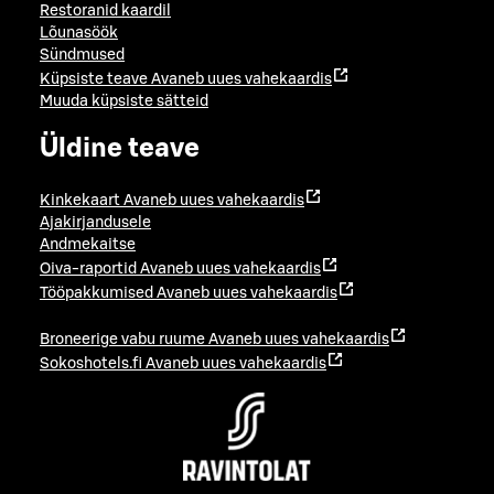
Restoranid kaardil
Lõunasöök
Sündmused
Küpsiste teave
Avaneb uues vahekaardis
Muuda küpsiste sätteid
Üldine teave
Kinkekaart
Avaneb uues vahekaardis
Ajakirjandusele
Andmekaitse
Oiva-raportid
Avaneb uues vahekaardis
Tööpakkumised
Avaneb uues vahekaardis
Broneerige vabu ruume
Avaneb uues vahekaardis
Sokoshotels.fi
Avaneb uues vahekaardis