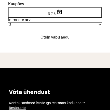
Kuupäev
R 7.8.
Inimeste arv
Otsin vabu aegu
Võta ühendust
Kontaktandmed leiate iga restorani kodulehelt:
Restoranid