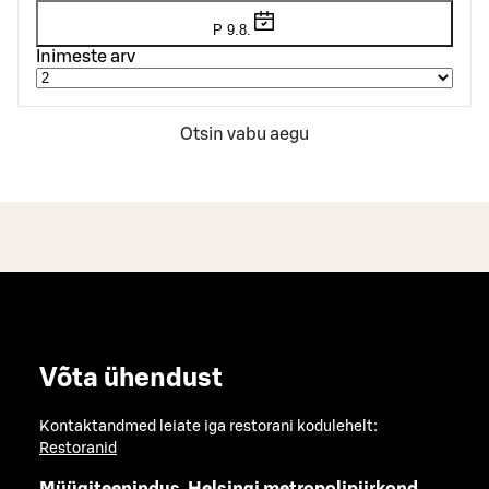
P 9.8.
Inimeste arv
Otsin vabu aegu
Võta ühendust
Kontaktandmed leiate iga restorani kodulehelt:
Restoranid
Müügiteenindus, Helsingi metropolipiirkond