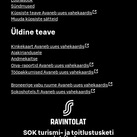
Lõunasöök
Sündmused
Küpsiste teave
Avaneb uues vahekaardis
Muuda küpsiste sätteid
Üldine teave
Kinkekaart
Avaneb uues vahekaardis
Ajakirjandusele
Andmekaitse
Oiva-raportid
Avaneb uues vahekaardis
Tööpakkumised
Avaneb uues vahekaardis
Broneerige vabu ruume
Avaneb uues vahekaardis
Sokoshotels.fi
Avaneb uues vahekaardis
SOK turismi- ja toitlustusketi