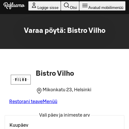
Liigu peamise sisu juurde
Logige sisse
Otsi
Avatud mobiilimenüü
Varaa pöytä: Bistro Vilho
Bistro Vilho
Mikonkatu 23, Helsinki
Restorani teave
Menüü
Vali päev ja inimeste arv
Kuupäev