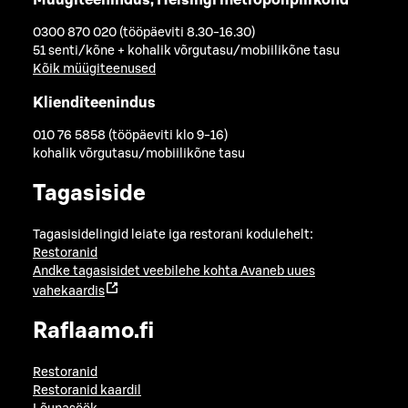
0300 870 020 (tööpäeviti 8.30-16.30)
51 senti/kõne + kohalik võrgutasu/mobiilikõne tasu
Kõik müügiteenused
Klienditeenindus
010 76 5858 (tööpäeviti klo 9-16)
kohalik võrgutasu/mobiilikõne tasu
Tagasiside
Tagasisidelingid leiate iga restorani kodulehelt:
Restoranid
Andke tagasisidet veebilehe kohta
Avaneb uues
vahekaardis
Raflaamo.fi
Restoranid
Restoranid kaardil