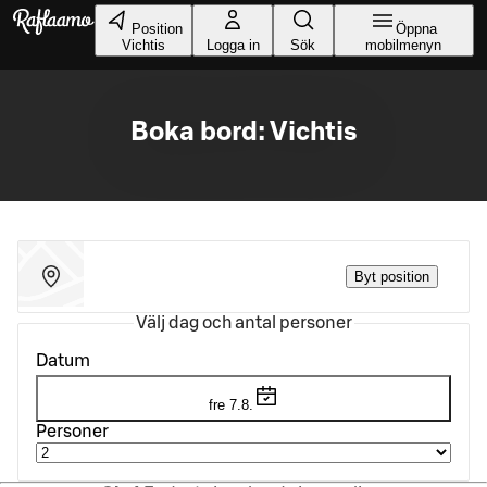
Gå till huvudinnehållet
Position
Öppna
Vichtis
Logga in
Sök
mobilmenyn
Boka bord: Vichtis
Byt position
Välj dag och antal personer
Datum
fre 7.8.
Personer