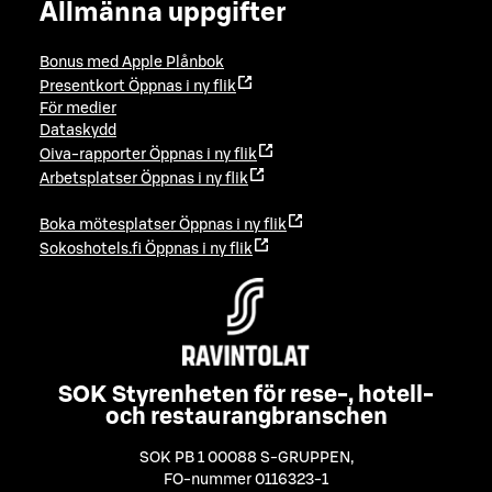
Allmänna uppgifter
Bonus med Apple Plånbok
Presentkort
Öppnas i ny flik
För medier
Dataskydd
Oiva-rapporter
Öppnas i ny flik
Arbetsplatser
Öppnas i ny flik
Boka mötesplatser
Öppnas i ny flik
Sokoshotels.fi
Öppnas i ny flik
SOK Styrenheten för rese-, hotell-
och restaurangbranschen
SOK PB 1 00088 S-GRUPPEN
,
FO-nummer 0116323-1