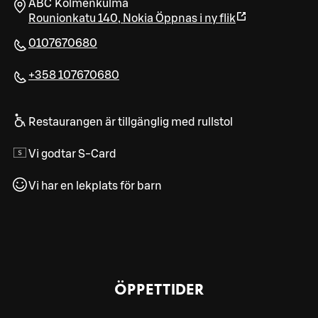
ABC Kolmenkulma
Rounionkatu 140
,
Nokia
Öppnas i ny flik
0107670680
+358 107670680
Restaurangen är tillgänglig med rullstol
Vi godtar S-Card
Vi har en lekplats för barn
ÖPPETTIDER