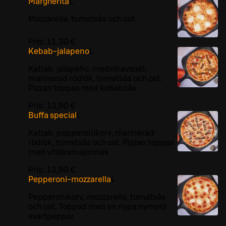
Margherita
L
Mozzarella, tomatsås och ost
Pris:
11,30 €
Kebab-jalapeno
L
Kebab, jalapeño, medelhavsost,
marinerad rödlök, tomatsås och ost.
Pizzan toppas med kebabsås.
Pris:
13,90 €
Buffa special
L
Kebab, pepperonikorv, marinerad
rödlök, tomatsås och ost. Pizzan toppas
med vitlöksmajonnäs
Pris:
13,90 €
Pepperoni-mozzarella
L
Pepperonikorv, mozzarella, tomatsås
och ost. Toppad med en nypa nymald
svartpeppar