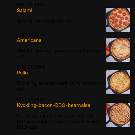
Pris:
12,90 €
Salami
L
Salami, tomatsås och ost
Pris:
11,90 €
Americana
L
Skinka, auraost, ananas, tomatsås och
ost
Pris:
12,90 €
Pollo
L
Kyckling, auraost, persika, tomatsås och
ost
Pris:
13,90 €
Kyckling-bacon-BBQ-bearnaise
L
Kyckling, bacon, tomatsås och ost.
Pizzan är toppad med bearnaise- och
BBQ-sås