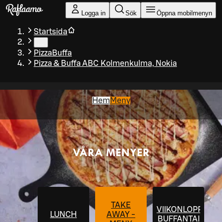
Gå till huvudinnehållet
Logga in
Sök
Öppna mobilmenyn
Startsida
…
PizzaBuffa
Pizza & Buffa ABC Kolmenkulma, Nokia
Hem
Meny
VÅRA MENYER
TAKE
VIIKONLOPPU
LUNCH
AWAY -
BUFFANTAI