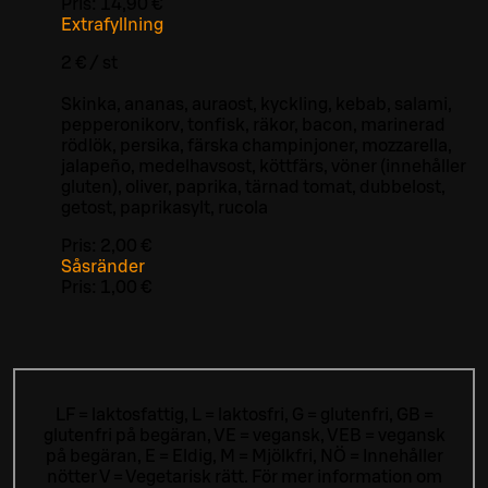
Pris:
14,90 €
Extrafyllning
2 € / st
Skinka, ananas, auraost, kyckling, kebab, salami,
pepperonikorv, tonfisk, räkor, bacon, marinerad
rödlök, persika, färska champinjoner, mozzarella,
jalapeño, medelhavsost, köttfärs, vöner (innehåller
gluten), oliver, paprika, tärnad tomat, dubbelost,
getost, paprikasylt, rucola
Pris:
2,00 €
Såsränder
Pris:
1,00 €
LF = laktosfattig, L = laktosfri, G = glutenfri, GB =
glutenfri på begäran, VE = vegansk, VEB = vegansk
på begäran, E = Eldig, M = Mjölkfri, NÖ = Innehåller
nötter V = Vegetarisk rätt. För mer information om