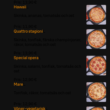
Pris:
13,90 €
Hawaii
L
Skinka, ananas, tomatsås och ost
Pris:
11,90 €
Quattro stagioni
L
Skinka, tonfisk, färska champinjoner,
räkor, tomatsås och ost
Pris:
13,90 €
Special opera
L
Skinka, salami, tonfisk, tomatsås och
ost
Pris:
12,90 €
Mare
L
Tonfisk, räkor, tomatsås och ost
Pris:
12,90 €
Vöner-vegetarisk
L