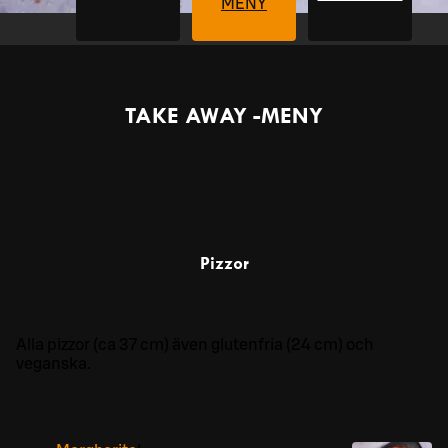
MENY
TAKE AWAY -MENY
Pizzor
Alla pizzor (ca 37 cm) även glutenfria (24 cm) och
veganska.