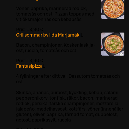
Vöner, paprika, marinerad rödlök,
tomatsås och ost. Pizzan toppas med
vitlöksmajonnäs och kebabsås
Pris:
13,90 €
Grillsommar by Iida Marjamäki
L
Bacon, champinjoner, Koskenlaskija-
ost, rucola, tomatsås och ost
Pris:
13,90 €
Fantasipizza
L
4 fyllningar efter ditt val. Dessutom tomatsås och
ost
Skinka, ananas, auraost, kyckling, kebab, salami,
pepperonikorv, tonfisk, räkor, bacon, marinerad
rödlök, persika, färska champinjoner, mozzarella,
jalapeño, medelhavsost, köttfärs, vöner (innehåller
gluten), oliver, paprika, tärnad tomat, dubbelost,
getost, paprikasylt, rucola