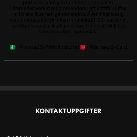
portioner, vänligen kontakta personalen.
Livsmedelsverket rekommenderar att köttfärsbiffar
alltid ska ätas helt genomstekta. Även högklassig
mediumstekt köttfärs kan innehålla EHEC-bakterier,
som kan orsaka allvarlig matförgiftning särskilt hos
barn och äldre människor.
=
Pris med S-Förmånskortet
=
Pris med S-Card
KONTAKTUPPGIFTER