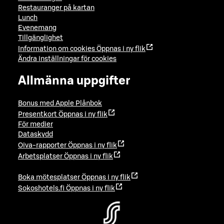
Restauranger på kartan
Lunch
Evenemang
Tillgänglighet
Information om cookies
Öppnas i ny flik
Ändra inställningar för cookies
Allmänna uppgifter
Bonus med Apple Plånbok
Presentkort
Öppnas i ny flik
För medier
Dataskydd
Oiva-rapporter
Öppnas i ny flik
Arbetsplatser
Öppnas i ny flik
Boka mötesplatser
Öppnas i ny flik
Sokoshotels.fi
Öppnas i ny flik