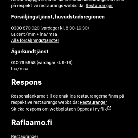
på respektive restaurangs webbsida:
Restauranger
Försäljingstjänst, huvudstadsregionen
0300 870 020 (vardagar kl. 8.30-16.30)
51 cent/min + lna/msa
Alla försäljningstjänster
Ägarkundtjänst
010 76 5858 (vardagar kl. 9-16)
lna/msa
Respons
Responslänkarna till de enskilda restaurangerna finns på
respektive restaurangs webbsida:
Restauranger
Skicka respons om webbplatsen
Öppnas i ny flik
Raflaamo.fi
Restauranger