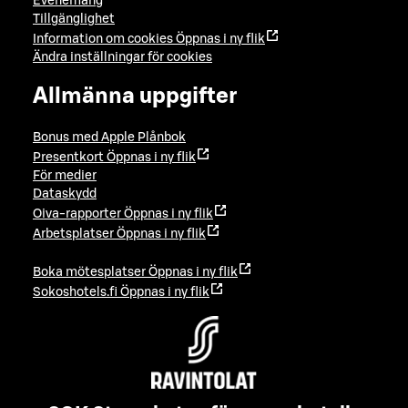
Evenemang
Tillgänglighet
Information om cookies
Öppnas i ny flik
Ändra inställningar för cookies
Allmänna uppgifter
Bonus med Apple Plånbok
Presentkort
Öppnas i ny flik
För medier
Dataskydd
Oiva-rapporter
Öppnas i ny flik
Arbetsplatser
Öppnas i ny flik
Boka mötesplatser
Öppnas i ny flik
Sokoshotels.fi
Öppnas i ny flik