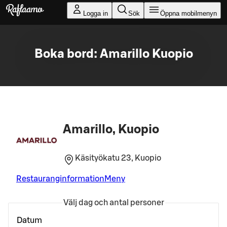
Gå till huvudinnehållet
Logga in
Sök
Öppna mobilmenyn
Boka bord: Amarillo Kuopio
Amarillo, Kuopio
Käsityökatu 23, Kuopio
Restauranginformation
Meny
Välj dag och antal personer
Datum