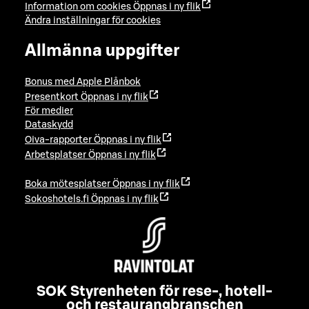
Information om cookies
Öppnas i ny flik
Ändra inställningar för cookies
Allmänna uppgifter
Bonus med Apple Plånbok
Presentkort
Öppnas i ny flik
För medier
Dataskydd
Oiva-rapporter
Öppnas i ny flik
Arbetsplatser
Öppnas i ny flik
Boka mötesplatser
Öppnas i ny flik
Sokoshotels.fi
Öppnas i ny flik
SOK Styrenheten för rese-, hotell-
och restaurangbranschen