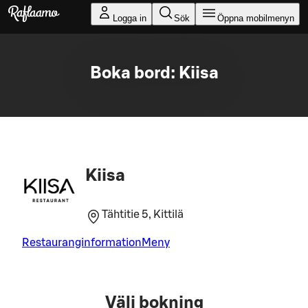
Gå till huvudinnehållet
Logga in
Sök
Öppna mobilmenyn
Boka bord: Kiisa
Kiisa
Tähtitie 5, Kittilä
Restauranginformation
Meny
Välj bokning