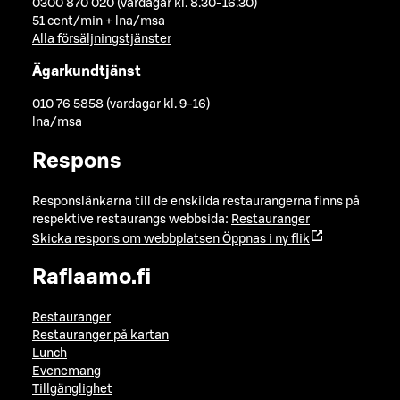
0300 870 020 (vardagar kl. 8.30-16.30)
51 cent/min + lna/msa
Alla försäljningstjänster
Ägarkundtjänst
010 76 5858 (vardagar kl. 9-16)
lna/msa
Respons
Responslänkarna till de enskilda restaurangerna finns på
respektive restaurangs webbsida:
Restauranger
Skicka respons om webbplatsen
Öppnas i ny flik
Raflaamo.fi
Restauranger
Restauranger på kartan
Lunch
Evenemang
Tillgänglighet