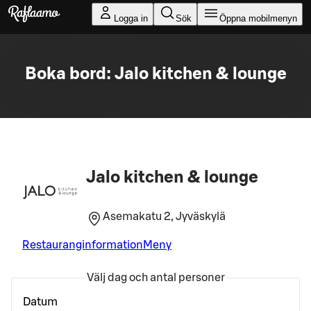
Gå till huvudinnehållet
Logga in
Sök
Öppna mobilmenyn
Boka bord: Jalo kitchen & lounge
Jalo kitchen & lounge
Asemakatu 2, Jyväskylä
Restauranginformation
Meny
Välj dag och antal personer
Datum