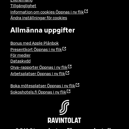
Evenemang
Tillgänglighet
Information om cookies
Öppnas i ny flik
Ändra inställningar för cookies
Allmänna uppgifter
Bonus med Apple Plånbok
Presentkort
Öppnas i ny flik
För medier
Dataskydd
Oiva-rapporter
Öppnas i ny flik
Arbetsplatser
Öppnas i ny flik
Boka mötesplatser
Öppnas i ny flik
Sokoshotels.fi
Öppnas i ny flik