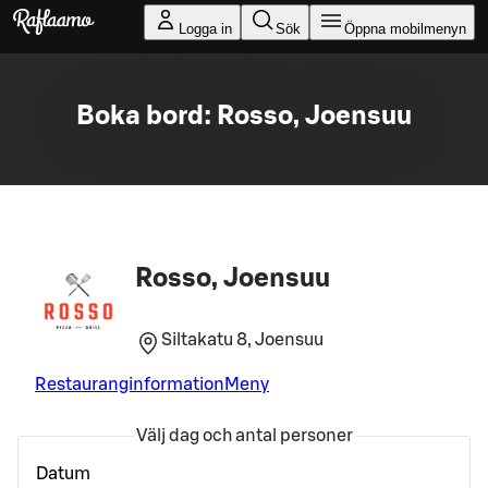
Gå till huvudinnehållet
Logga in
Sök
Öppna mobilmenyn
Boka bord: Rosso, Joensuu
Rosso, Joensuu
Siltakatu 8, Joensuu
Restauranginformation
Meny
Välj dag och antal personer
Datum