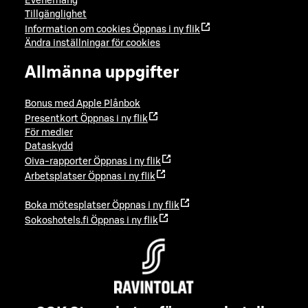
Evenemang
Tillgänglighet
Information om cookies
Öppnas i ny flik
Ändra inställningar för cookies
Allmänna uppgifter
Bonus med Apple Plånbok
Presentkort
Öppnas i ny flik
För medier
Dataskydd
Oiva-rapporter
Öppnas i ny flik
Arbetsplatser
Öppnas i ny flik
Boka mötesplatser
Öppnas i ny flik
Sokoshotels.fi
Öppnas i ny flik