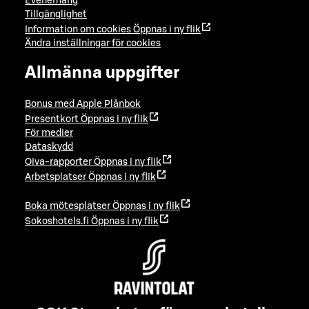
Evenemang
Tillgänglighet
Information om cookies
Öppnas i ny flik
Ändra inställningar för cookies
Allmänna uppgifter
Bonus med Apple Plånbok
Presentkort
Öppnas i ny flik
För medier
Dataskydd
Oiva-rapporter
Öppnas i ny flik
Arbetsplatser
Öppnas i ny flik
Boka mötesplatser
Öppnas i ny flik
Sokoshotels.fi
Öppnas i ny flik