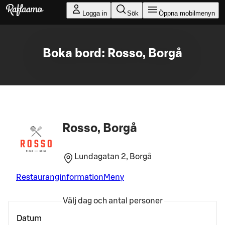
Gå till huvudinnehållet
Logga in
Sök
Öppna mobilmenyn
Boka bord: Rosso, Borgå
Rosso, Borgå
Lundagatan 2, Borgå
Restauranginformation
Meny
Välj dag och antal personer
Datum