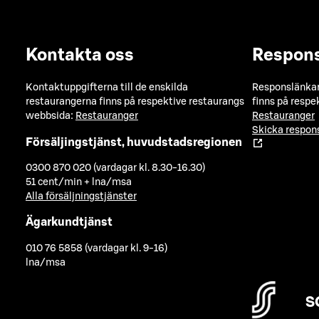
Kontakta oss
Respon
Kontaktuppgifterna till de enskilda
Responslänkarn
restaurangerna finns på respektive restaurangs
finns på respe
webbsida:
Restauranger
Restauranger
Skicka respo
Försäljingstjänst, huvudstadsregionen
0300 870 020 (vardagar kl. 8.30-16.30)
51 cent/min + lna/msa
Alla försäljningstjänster
Ägarkundtjänst
010 76 5858 (vardagar kl. 9-16)
lna/msa
S