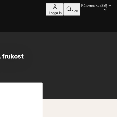
Sök
Logga in
 frukost