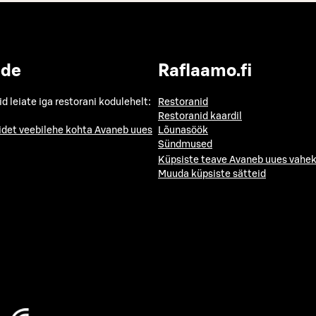
ide
Raflaamo.fi
id leiate iga restorani kodulehelt:
Restoranid
Restoranid kaardil
idet veebilehe kohta
Avaneb uues
Lõunasöök
Sündmused
Küpsiste teave
Avaneb uues vahek
Muuda küpsiste sätteid