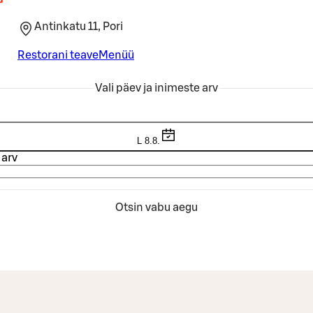
Antinkatu 11, Pori
Restorani teave
Menüü
Vali päev ja inimeste arv
L 8.8.
 arv
Otsin vabu aegu