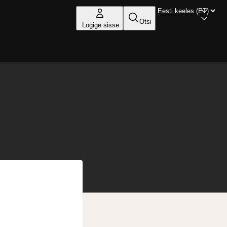
Otsi
Logige sisse