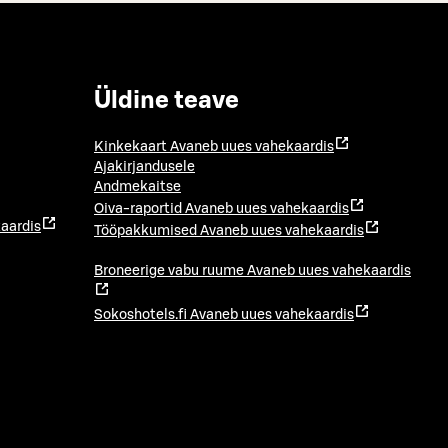
Üldine teave
Kinkekaart
Avaneb uues vahekaardis
Ajakirjandusele
Andmekaitse
Oiva-raportid
Avaneb uues vahekaardis
aardis
Tööpakkumised
Avaneb uues vahekaardis
Broneerige vabu ruume
Avaneb uues vahekaardis
Sokoshotels.fi
Avaneb uues vahekaardis