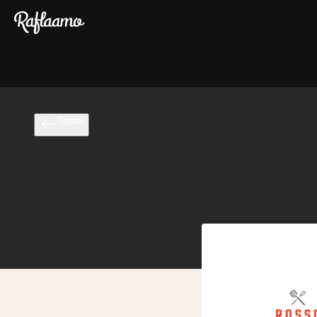
Liigu peamise sisu juurde
Tagasi