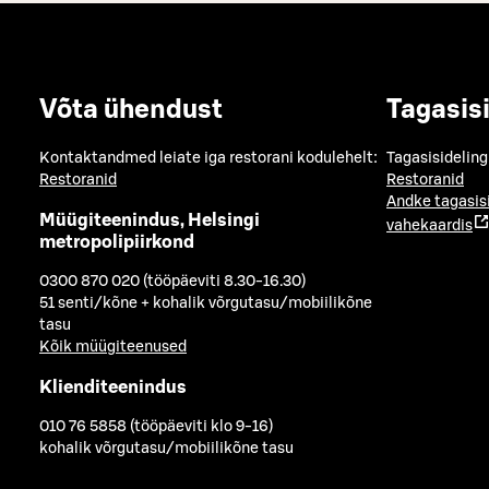
Võta ühendust
Tagasis
Kontaktandmed leiate iga restorani kodulehelt:
Tagasisideling
Restoranid
Restoranid
Andke tagasis
Müügiteenindus, Helsingi
vahekaardis
metropolipiirkond
0300 870 020 (tööpäeviti 8.30-16.30)
51 senti/kõne + kohalik võrgutasu/mobiilikõne
tasu
Kõik müügiteenused
Klienditeenindus
010 76 5858 (tööpäeviti klo 9-16)
kohalik võrgutasu/mobiilikõne tasu