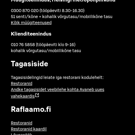
0300 870 020 (tööpäeviti 8.30-16.30)
51 senti/kõne + kohalik võrgutasu/mobiilikõne tasu
Kõik müügiteenused
Klienditeenindus
010 76 5858 (tööpäeviti klo 9-16)
kohalik võrgutasu/mobiilikõne tasu
Tagasiside
Tagasisidelingid leiate iga restorani kodulehelt:
Restoranid
Andke tagasisidet veebilehe kohta
Avaneb uues
vahekaardis
Raflaamo.fi
Restoranid
Restoranid kaardil