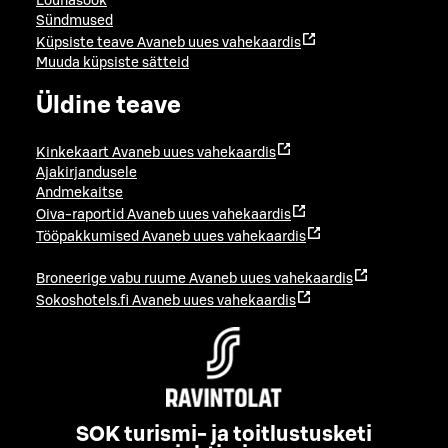
Lõunasöök
Sündmused
Küpsiste teave
Avaneb uues vahekaardis
Muuda küpsiste sätteid
Üldine teave
Kinkekaart
Avaneb uues vahekaardis
Ajakirjandusele
Andmekaitse
Oiva-raportid
Avaneb uues vahekaardis
Tööpakkumised
Avaneb uues vahekaardis
Broneerige vabu ruume
Avaneb uues vahekaardis
Sokoshotels.fi
Avaneb uues vahekaardis
SOK turismi- ja toitlustusketi