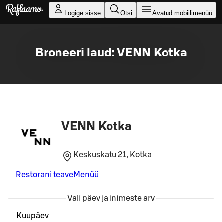
Liigu peamise sisu juurde
Logige sisse
Otsi
Avatud mobiilimenüü
Broneeri laud: VENN Kotka
VENN Kotka
Keskuskatu 21, Kotka
Restorani teave
Menüü
Vali päev ja inimeste arv
Kuupäev