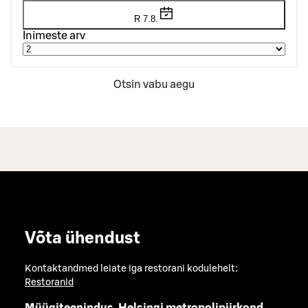
R 7.8.
Inimeste arv
Otsin vabu aegu
Võta ühendust
Kontaktandmed leiate iga restorani kodulehelt:
Restoranid
Müügiteenindus, Helsingi metropolipiirkond