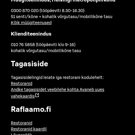
0300 870 020 (tööpäeviti 8.30-16.30)
51 senti/kõne + kohalik võrgutasu/mobiilikõne tasu
Kõik müügiteenused
Klienditeenindus
010 76 5858 (tööpäeviti klo 9-16)
kohalik võrgutasu/mobiilikõne tasu
Tagasiside
Tagasisidelingid leiate iga restorani kodulehelt:
Restoranid
Andke tagasisidet veebilehe kohta
Avaneb uues
vahekaardis
Raflaamo.fi
Restoranid
Restoranid kaardil