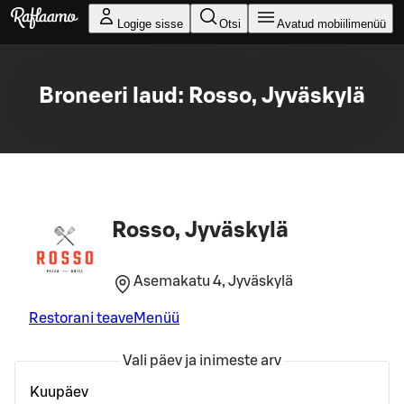
Liigu peamise sisu juurde
Logige sisse
Otsi
Avatud mobiilimenüü
Broneeri laud: Rosso, Jyväskylä
Rosso, Jyväskylä
Asemakatu 4, Jyväskylä
Restorani teave
Menüü
Vali päev ja inimeste arv
Kuupäev