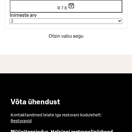
R 7.8.
Inimeste arv
Otsin vabu aegu
Võta ühendust
Kontaktandmed leiate iga restorani kodulehelt:
Restoranid
Müügiteenindus, Helsingi metropolipiirkond