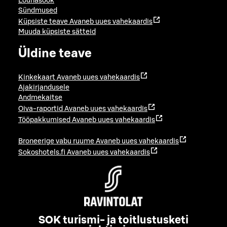
Lõunasöök
Sündmused
Küpsiste teave
Avaneb uues vahekaardis
Muuda küpsiste sätteid
Üldine teave
Kinkekaart
Avaneb uues vahekaardis
Ajakirjandusele
Andmekaitse
Oiva-raportid
Avaneb uues vahekaardis
Tööpakkumised
Avaneb uues vahekaardis
Broneerige vabu ruume
Avaneb uues vahekaardis
Sokoshotels.fi
Avaneb uues vahekaardis
SOK turismi- ja toitlustusketi