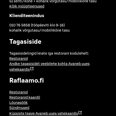
51 senti/kõne + kohalik võrgutasu/mobiilikõne tasu
Kõik müügiteenused
Klienditeenindus
010 76 5858 (tööpäeviti klo 9-16)
kohalik võrgutasu/mobiilikõne tasu
Tagasiside
Tagasisidelingid leiate iga restorani kodulehelt:
Restoranid
Andke tagasisidet veebilehe kohta
Avaneb uues
vahekaardis
Raflaamo.fi
Restoranid
Restoranid kaardil
Lõunasöök
Sündmused
Küpsiste teave
Avaneb uues vahekaardis