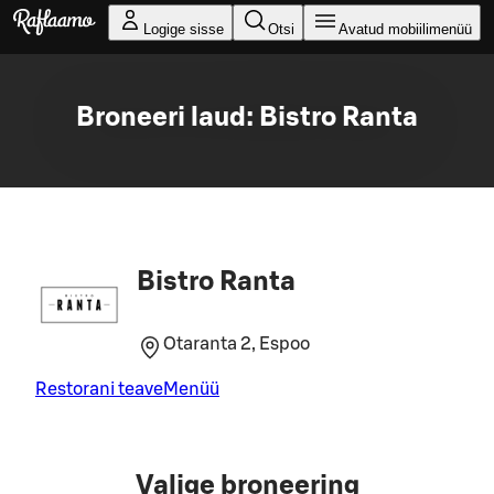
Liigu peamise sisu juurde
Logige sisse
Otsi
Avatud mobiilimenüü
Broneeri laud: Bistro Ranta
Bistro Ranta
Otaranta 2, Espoo
Restorani teave
Menüü
Valige broneering