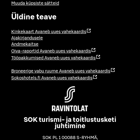
Muuda küpsiste sätteid
Üldine teave
Kinkekaart
Avaneb uues vahekaardis
Ajakirjandusele
Andmekaitse
Oiva-raportid
Avaneb uues vahekaardis
Tööpakkumised
Avaneb uues vahekaardis
Broneerige vabu ruume
Avaneb uues vahekaardis
Sokoshotels.fi
Avaneb uues vahekaardis
SOK turismi- ja toitlustusketi
juhtimine
SOK PL 1 00088 S-RYHMÄ
,