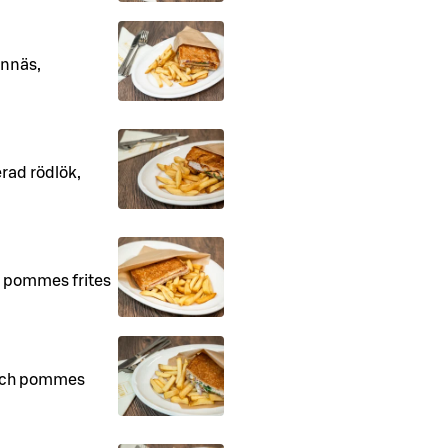
onnäs,
erad rödlök,
 pommes frites
 och pommes