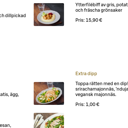
Ytterfilébiff av gris, pota
och fräscha grönsaker
ch dillpickad
Pris:
15,90 €
Extra dipp
Toppa rätten med en dip! S
srirachamajonnäs, ’ndu
atis, ägg,
vegansk majonnäs.
Pris:
1,00 €
mesan,