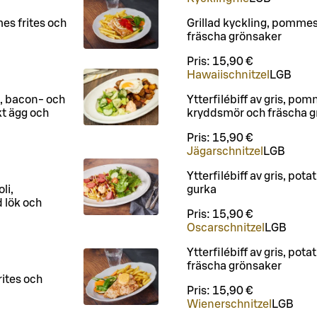
mes frites och
Grillad kyckling, pommes 
fräscha grönsaker
Pris:
15,90 €
Hawaiischnitzel
L
GB
s, bacon- och
Ytterfilébiff av gris, pom
kt ägg och
kryddsmör och fräscha g
Pris:
15,90 €
Jägarschnitzel
L
GB
Ytterfilébiff av gris, po
li,
gurka
 lök och
Pris:
15,90 €
Oscarschnitzel
L
GB
Ytterfilébiff av gris, pot
fräscha grönsaker
rites och
Pris:
15,90 €
Wienerschnitzel
L
GB