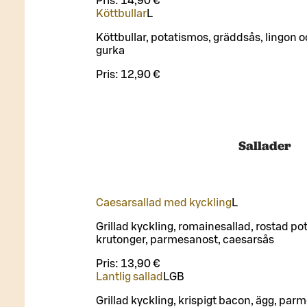
Pris:
14,90 €
Köttbullar
L
Köttbullar, potatismos, gräddsås, lingon o
gurka
Pris:
12,90 €
Sallader
Caesarsallad med kyckling
L
Grillad kyckling, romainesallad, rostad pot
krutonger, parmesanost, caesarsås
Pris:
13,90 €
Lantlig sallad
L
GB
Grillad kyckling, krispigt bacon, ägg, par