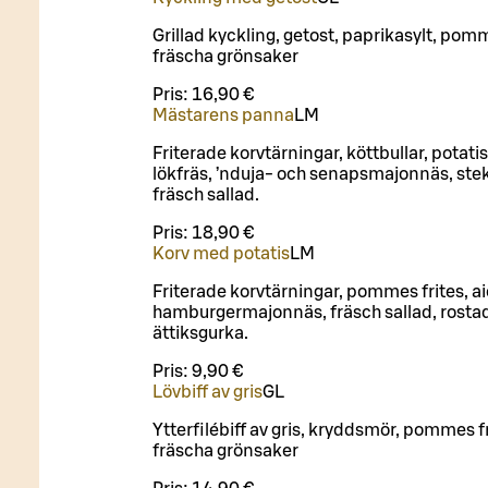
Grillad kyckling, getost, paprikasylt, pom
fräscha grönsaker
Pris:
16,90 €
Mästarens panna
L
M
Friterade korvtärningar, köttbullar, potati
lökfräs, ’nduja- och senapsmajonnäs, ste
fräsch sallad.
Pris:
18,90 €
Korv med potatis
L
M
Friterade korvtärningar, pommes frites, aio
hamburgermajonnäs, fräsch sallad, rostad
ättiksgurka.
Pris:
9,90 €
Lövbiff av gris
G
L
Ytterfilébiff av gris, kryddsmör, pommes f
fräscha grönsaker