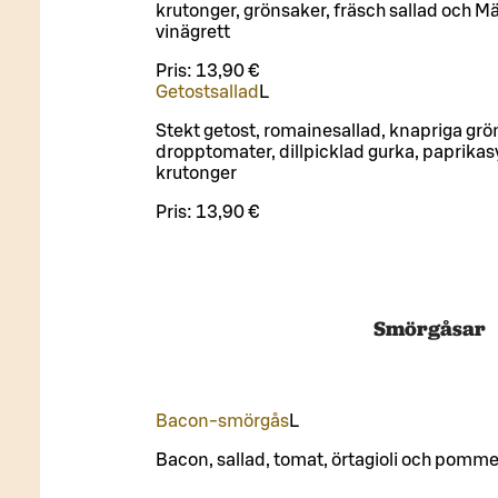
krutonger, grönsaker, fräsch sallad och M
vinägrett
Pris:
13,90 €
Getostsallad
L
Stekt getost, romainesallad, knapriga grö
dropptomater, dillpicklad gurka, paprikas
krutonger
Pris:
13,90 €
Smörgåsar
Bacon‑smörgås
L
Bacon, sallad, tomat, örtagioli och pommes