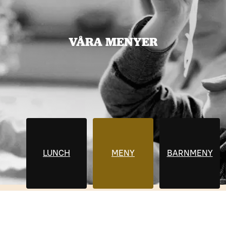
VÅRA MENYER
LUNCH
MENY
BARNMENY