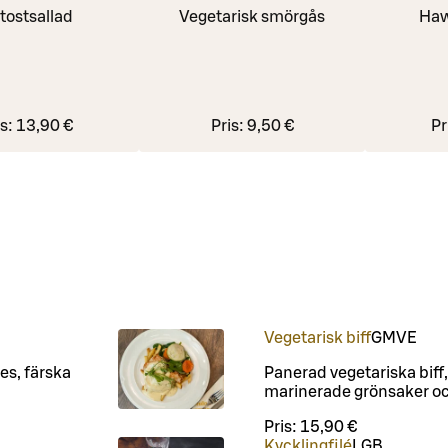
tostsallad
Vegetarisk smörgås
Haw
is:
13,90 €
Pris:
9,50 €
Pr
Vegetarisk biff
G
M
VE
es, färska
Panerad vegetariska biff,
marinerade grönsaker och
Pris:
15,90 €
Kycklingfilé
L
GB