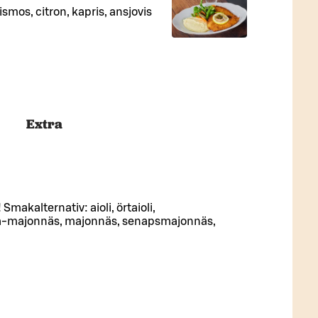
tismos, citron, kapris, ansjovis
Extra
makalternativ: aioli, örtaioli,
ja-majonnäs, majonnäs, senapsmajonnäs,