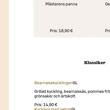
Mästarens panna
Ge
Pris:
18,90 €
Pr
Klassiker
Bearnaisekycklingen
G
L
Grillad kyckling, bearnaissås, pommes frit
grönsaker och ärtskott
Pris:
14,90 €
Kyckling med getost
G
L