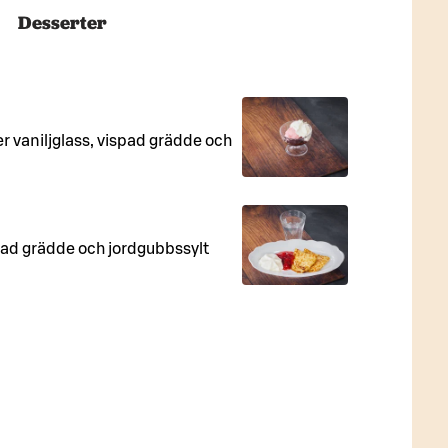
Desserter
r vaniljglass, vispad grädde och
spad grädde och jordgubbssylt