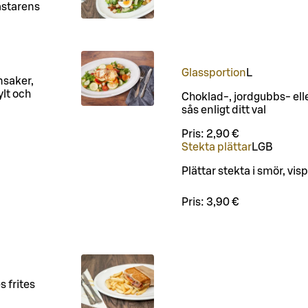
ästarens
Glassportion
L
nsaker,
ylt och
Choklad-, jordgubbs- elle
sås enligt ditt val
Pris:
2,90 €
Stekta plättar
L
GB
Plättar stekta i smör, vi
Pris:
3,90 €
 frites