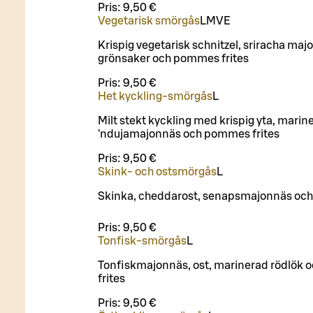
Pris:
9,50 €
Vegetarisk smörgås
L
M
VE
Krispig vegetarisk schnitzel, sriracha maj
grönsaker och pommes frites
Pris:
9,50 €
Het kyckling‑smörgås
L
Milt stekt kyckling med krispig yta, marin
'ndujamajonnäs och pommes frites
Pris:
9,50 €
Skink‑ och ostsmörgås
L
Skinka, cheddarost, senapsmajonnäs och
Pris:
9,50 €
Tonfisk‑smörgås
L
Tonfiskmajonnäs, ost, marinerad rödlök
frites
Pris:
9,50 €