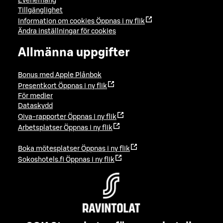
Evenemang
Tillgänglighet
Information om cookies
Öppnas i ny flik
Ändra inställningar för cookies
Allmänna uppgifter
Bonus med Apple Plånbok
Presentkort
Öppnas i ny flik
För medier
Dataskydd
Oiva-rapporter
Öppnas i ny flik
Arbetsplatser
Öppnas i ny flik
Boka mötesplatser
Öppnas i ny flik
Sokoshotels.fi
Öppnas i ny flik