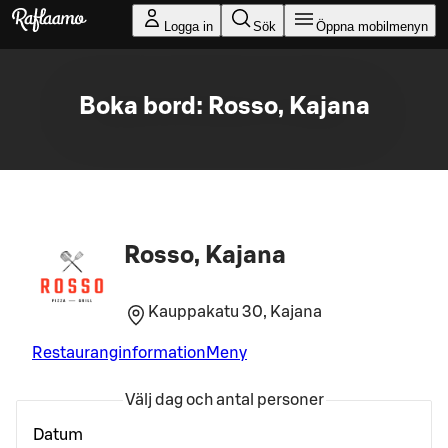
Gå till huvudinnehållet
Logga in
Sök
Öppna mobilmenyn
Boka bord: Rosso, Kajana
Rosso, Kajana
Kauppakatu 30, Kajana
Restauranginformation
Meny
Välj dag och antal personer
Datum