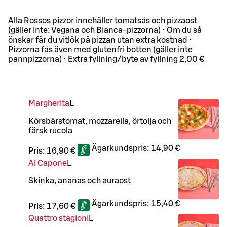
Alla Rossos pizzor innehåller tomatsås och pizzaost
(gäller inte: Vegana och Bianca-pizzorna) • Om du så
önskar får du vitlök på pizzan utan extra kostnad •
Pizzorna fås även med glutenfri botten (gäller inte
pannpizzorna) • Extra fyllning/byte av fyllning 2,00 €
Margherita
L
Körsbärstomat, mozzarella, örtolja och
färsk rucola
Ägarkundspris:
14,90 €
Pris:
16,90 €
Al Capone
L
Skinka, ananas och auraost
Ägarkundspris:
15,40 €
Pris:
17,60 €
Quattro stagioni
L