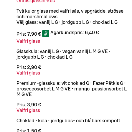
Onnis glasscirkus
Två kulor glass med valfri sås, vispgrädde, strössel
och marshmallows.
Välj glass: vanilj L G • jordgubb L G • choklad L G
Ägarkundspris:
6,40 €
Pris:
7,90 €
Valfri glass
Glasskula: vanilj L G • vegan vanilj L M G VE •
jordgubb L G • choklad L G
Pris:
2,90 €
Valfri glass
Premium-glasskula: vit choklad G • Fazer Pätkis G •
proseccosorbet L M G VE • mango-passionsorbet L
M G VE
Pris:
3,90 €
Valfri glass
Choklad • kola • jordgubbs- och blåbärskompott
Pris:
1,50 €