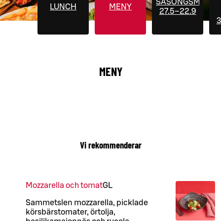
SÄSONGSMENYE
LUNCH
MENY
27.5–22.9
3
MENY
Vi rekommenderar
Mozzarella och tomat
G
L
Sammetslen mozzarella, picklade
körsbärstomater, örtolja,