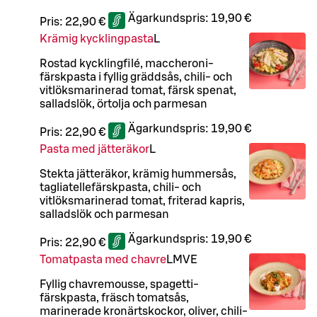
Ägarkundspris:
19,90 €
Pris:
22,90 €
Krämig kycklingpasta
L
Rostad kycklingfilé, maccheroni-
färskpasta i fyllig gräddsås, chili- och
vitlöksmarinerad tomat, färsk spenat,
salladslök, örtolja och parmesan
Ägarkundspris:
19,90 €
Pris:
22,90 €
Pasta med jätteräkor
L
Stekta jätteräkor, krämig hummersås,
tagliatellefärskpasta, chili- och
vitlöksmarinerad tomat, friterad kapris,
salladslök och parmesan
Ägarkundspris:
19,90 €
Pris:
22,90 €
Tomatpasta med chavre
L
M
VE
Fyllig chavremousse, spagetti-
färskpasta, fräsch tomatsås,
marinerade kronärtskockor, oliver, chili-