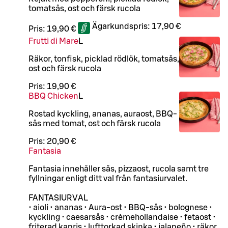
tomatsås, ost och färsk rucola
Ägarkundspris:
17,90 €
Pris:
19,90 €
Frutti di Mare
L
Räkor, tonfisk, picklad rödlök, tomatsås,
ost och färsk rucola
Pris:
19,90 €
BBQ Chicken
L
Rostad kyckling, ananas, auraost, BBQ-
sås med tomat, ost och färsk rucola
Pris:
20,90 €
Fantasia
Fantasia innehåller sås, pizzaost, rucola samt tre
fyllningar enligt ditt val från fantasiurvalet.
FANTASIURVAL
• aioli • ananas • Aura-ost • BBQ-sås • bolognese •
kyckling • caesarsås • crèmehollandaise • fetaost •
friterad kapris • lufttorkad skinka • jalapeño • räkor