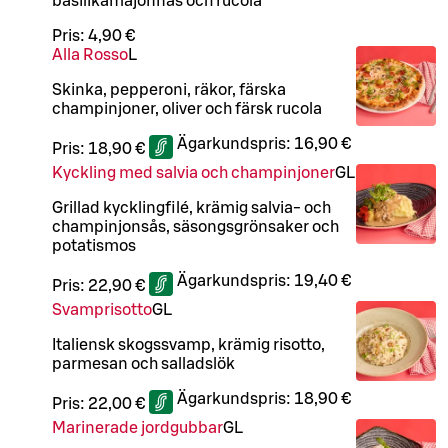
basilikamajonnäs och rucola
Pris:
4,90 €
Alla Rosso
L
Skinka, pepperoni, räkor, färska
champinjoner, oliver och färsk rucola
Ägarkundspris:
16,90 €
Pris:
18,90 €
Kyckling med salvia och champinjoner
G
L
Grillad kycklingfilé, krämig salvia- och
champinjonsås, säsongsgrönsaker och
potatismos
Ägarkundspris:
19,40 €
Pris:
22,90 €
Svamprisotto
G
L
Italiensk skogssvamp, krämig risotto,
parmesan och salladslök
Ägarkundspris:
18,90 €
Pris:
22,00 €
Marinerade jordgubbar
G
L