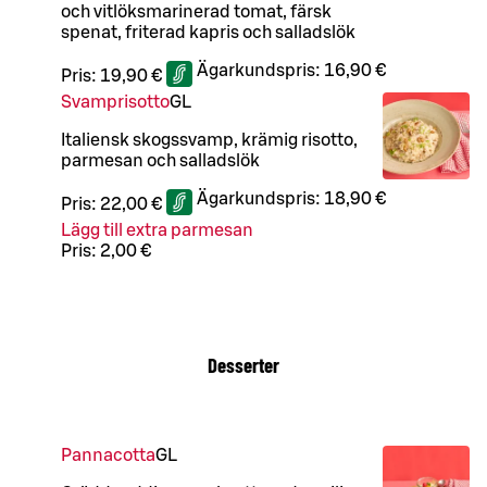
och vitlöksmarinerad tomat, färsk
spenat, friterad kapris och salladslök
Ägarkundspris:
16,90 €
Pris:
19,90 €
Svamprisotto
G
L
Italiensk skogssvamp, krämig risotto,
parmesan och salladslök
Ägarkundspris:
18,90 €
Pris:
22,00 €
Lägg till extra parmesan
Pris:
2,00 €
Desserter
Pannacotta
G
L