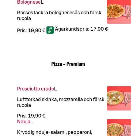
Bolognese
L
Rossos läckra bolognesesås och färsk
rucola
Ägarkundspris:
17,90 €
Pris:
19,90 €
Pizza – Premium
Prosciutto crudo
L
Lufttorkad skinka, mozzarella och färsk
rucola
Pris:
19,90 €
Nduja
L
Kryddig nduja-salami, pepperoni,