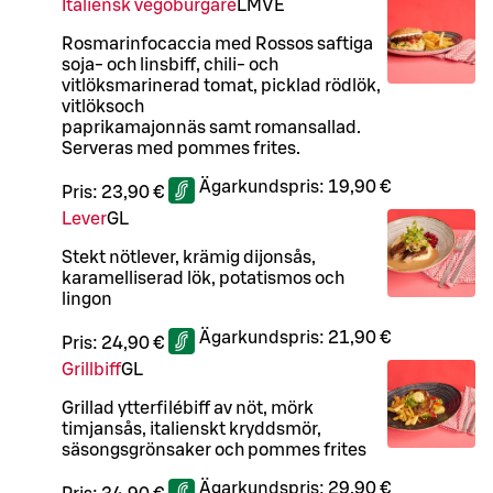
Italiensk vegoburgare
L
M
VE
Rosmarinfocaccia med Rossos saftiga
soja- och linsbiff, chili- och
vitlöksmarinerad tomat, picklad rödlök,
vitlöksoch
paprikamajonnäs samt romansallad.
Serveras med pommes frites.
Ägarkundspris:
19,90 €
Pris:
23,90 €
Lever
G
L
Stekt nötlever, krämig dijonsås,
karamelliserad lök, potatismos och
lingon
Ägarkundspris:
21,90 €
Pris:
24,90 €
Grillbiff
G
L
Grillad ytterfilébiff av nöt, mörk
timjansås, italienskt kryddsmör,
säsongsgrönsaker och pommes frites
Ägarkundspris:
29,90 €