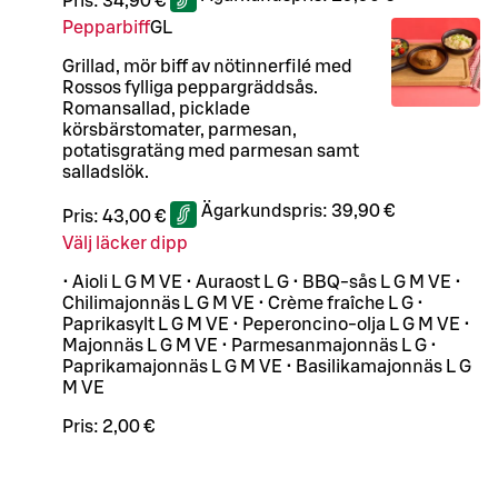
Pris:
34,90 €
Pepparbiff
G
L
Grillad, mör biff av nötinnerfilé med
Rossos fylliga peppargräddsås.
Romansallad, picklade
körsbärstomater, parmesan,
potatisgratäng med parmesan samt
salladslök.
Ägarkundspris:
39,90 €
Pris:
43,00 €
Välj läcker dipp
• Aioli L G M VE • Auraost L G • BBQ-sås L G M VE •
Chilimajonnäs L G M VE • Crème fraîche L G •
Paprikasylt L G M VE • Peperoncino-olja L G M VE •
Majonnäs L G M VE • Parmesanmajonnäs L G •
Paprikamajonnäs L G M VE • Basilikamajonnäs L G
M VE
Pris:
2,00 €