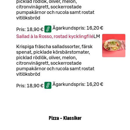
picklad rödlök, oliver, melon,
citronvinägrett, sockerrostade
pumpakärnor och rucola samt rostat
vitlöksbröd
Ägarkundspris:
16,20 €
Pris:
18,90 €
Sallad à la Rosso, rostad kycklingfilé
L
M
Krispiga fräscha salladssorter, färsk
spenat, picklade körsbärstomater,
picklad rödlök, oliver, melon,
citronvinägrett, sockerrostade
pumpakärnor och rucola samt rostat
vitlöksbröd
Ägarkundspris:
16,20 €
Pris:
18,90 €
Pizza – Klassiker