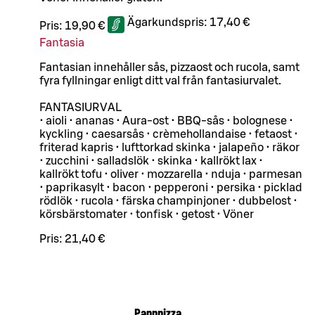
Ägarkundspris:
17,40 €
Pris:
19,90 €
Fantasia
Fantasian innehåller sås, pizzaost och rucola, samt
fyra fyllningar enligt ditt val från fantasiurvalet.
FANTASIURVAL
• aioli • ananas • Aura-ost • BBQ-sås • bolognese •
kyckling • caesarsås • crèmehollandaise • fetaost •
friterad kapris • lufttorkad skinka • jalapeño • räkor
• zucchini • salladslök • skinka • kallrökt lax •
kallrökt tofu • oliver • mozzarella • nduja • parmesan
• paprikasylt • bacon • pepperoni • persika • picklad
rödlök • rucola • färska champinjoner • dubbelost •
körsbärstomater • tonfisk • getost • Vöner
Pris:
21,40 €
Pannpizza