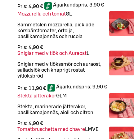
Ägarkundspris:
3,90 €
Pris:
4,90 €
Mozzarella och tomat
G
L
Sammetslen mozzarella, picklade
körsbärstomater, örtolja,
basilikamajonnäs och rucola
Pris:
4,90 €
Sniglar med vitlök och Auraost
L
Sniglar med vitlökssmör och auraost,
salladslök och knaprigt rostat
vitlöksbröd
Ägarkundspris:
9,90 €
Pris:
11,90 €
Stekta jätteräkor
G
L
M
Stekta, marinerade jätteräkor,
basilikamajonnäs, aioli och citron
Pris:
4,90 €
Tomatbruschetta med chavre
L
M
VE