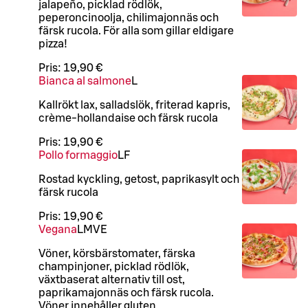
jalapeño, picklad rödlök,
peperoncinoolja, chilimajonnäs och
färsk rucola. För alla som gillar eldigare
pizza!
Pris:
19,90 €
Bianca al salmone
L
Kallrökt lax, salladslök, friterad kapris,
crème-hollandaise och färsk rucola
Pris:
19,90 €
Pollo formaggio
LF
Rostad kyckling, getost, paprikasylt och
färsk rucola
Pris:
19,90 €
Vegana
L
M
VE
Vöner, körsbärstomater, färska
champinjoner, picklad rödlök,
växtbaserat alternativ till ost,
paprikamajonnäs och färsk rucola.
Vöner innehåller gluten.