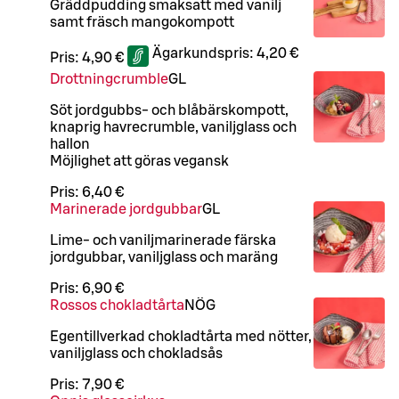
Gräddpudding smaksatt med vanilj
samt fräsch mangokompott
Ägarkundspris:
4,20 €
Pris:
4,90 €
Drottningcrumble
G
L
Söt jordgubbs- och blåbärskompott,
knaprig havrecrumble, vaniljglass och
hallon
Möjlighet att göras vegansk
Pris:
6,40 €
Marinerade jordgubbar
G
L
Lime- och vaniljmarinerade färska
jordgubbar, vaniljglass och maräng
Pris:
6,90 €
Rossos chokladtårta
NÖ
G
Egentillverkad chokladtårta med nötter,
vaniljglass och chokladsås
Pris:
7,90 €