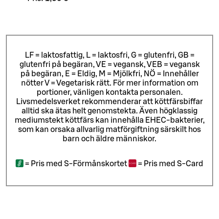
LF = laktosfattig, L = laktosfri, G = glutenfri, GB =
glutenfri på begäran, VE = vegansk, VEB = vegansk
på begäran, E = Eldig, M = Mjölkfri, NÖ = Innehåller
nötter V = Vegetarisk rätt. För mer information om
portioner, vänligen kontakta personalen.
Livsmedelsverket rekommenderar att köttfärsbiffar
alltid ska ätas helt genomstekta. Även högklassig
mediumstekt köttfärs kan innehålla EHEC-bakterier,
som kan orsaka allvarlig matförgiftning särskilt hos
barn och äldre människor.
=
Pris med S-Förmånskortet
=
Pris med S-Card