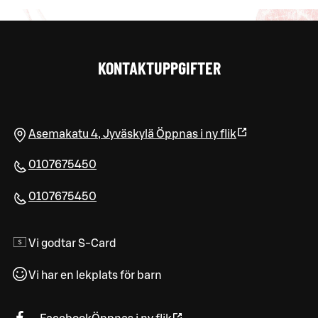
KONTAKTUPPGIFTER
Asemakatu 4
,
Jyväskylä
Öppnas i ny flik
0107675450
0107675450
Vi godtar S-Card
Vi har en lekplats för barn