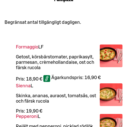
Begränsat antal tillgängligt dagligen.
Formaggio
LF
Getost, körsbärstomater, paprikasylt,
parmesan, crèmehollandaise, ost och
färsk rucola
Ägarkundspris:
16,90 €
Pris:
18,90 €
Sienna
L
Skinka, ananas, auraost, tomatsås, ost
och färsk rucola
Pris:
19,90 €
Pepperoni
L
Rejält med pepperoni, picklad rödlök,