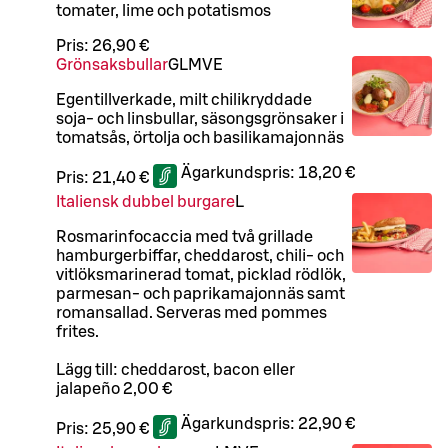
tomater, lime och potatismos
Pris:
26,90 €
Grönsaksbullar
G
L
M
VE
Egentillverkade, milt chilikryddade
soja- och linsbullar, säsongsgrönsaker i
tomatsås, örtolja och basilikamajonnäs
Ägarkundspris:
18,20 €
Pris:
21,40 €
Italiensk dubbel burgare
L
Rosmarinfocaccia med två grillade
hamburgerbiffar, cheddarost, chili- och
vitlöksmarinerad tomat, picklad rödlök,
parmesan- och paprikamajonnäs samt
romansallad. Serveras med pommes
frites.
Lägg till: cheddarost, bacon eller
jalapeño 2,00 €
Ägarkundspris:
22,90 €
Pris:
25,90 €