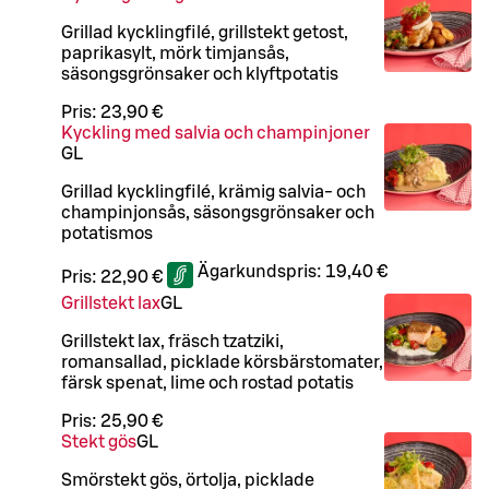
Grillad kycklingfilé, grillstekt getost,
paprikasylt, mörk timjansås,
säsongsgrönsaker och klyftpotatis
Pris:
23,90 €
Kyckling med salvia och champinjoner
G
L
Grillad kycklingfilé, krämig salvia- och
champinjonsås, säsongsgrönsaker och
potatismos
Ägarkundspris:
19,40 €
Pris:
22,90 €
Grillstekt lax
G
L
Grillstekt lax, fräsch tzatziki,
romansallad, picklade körsbärstomater,
färsk spenat, lime och rostad potatis
Pris:
25,90 €
Stekt gös
G
L
Smörstekt gös, örtolja, picklade