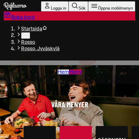
Gå till huvudinnehållet
Logga in
Sök
Öppna mobilmenyn
Boka bord
Startsida
…
Rosso
Rosso, Jyväskylä
Hem
Meny
VÅRA MENYER