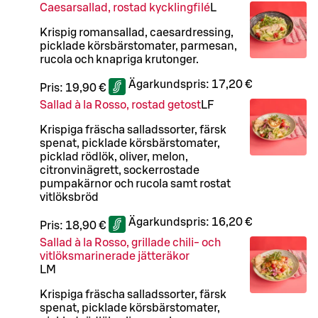
Caesarsallad, rostad kycklingfilé
L
Krispig romansallad, caesardressing,
picklade körsbärstomater, parmesan,
rucola och knapriga krutonger.
Ägarkundspris:
17,20 €
Pris:
19,90 €
Sallad à la Rosso, rostad getost
LF
Krispiga fräscha salladssorter, färsk
spenat, picklade körsbärstomater,
picklad rödlök, oliver, melon,
citronvinägrett, sockerrostade
pumpakärnor och rucola samt rostat
vitlöksbröd
Ägarkundspris:
16,20 €
Pris:
18,90 €
Sallad à la Rosso, grillade chili- och
vitlöksmarinerade jätteräkor
L
M
Krispiga fräscha salladssorter, färsk
spenat, picklade körsbärstomater,