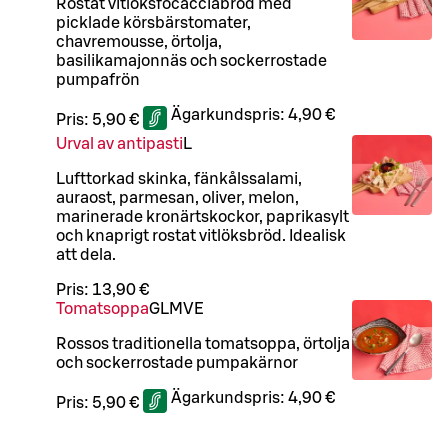
Rostat vitlöksfocacciabröd med
picklade körsbärstomater,
chavremousse, örtolja,
basilikamajonnäs och sockerrostade
pumpafrön
Ägarkundspris:
4,90 €
Pris:
5,90 €
Urval av antipasti
L
Lufttorkad skinka, fänkålssalami,
auraost, parmesan, oliver, melon,
marinerade kronärtskockor, paprikasylt
och knaprigt rostat vitlöksbröd. Idealisk
att dela.
Pris:
13,90 €
Tomatsoppa
G
L
M
VE
Rossos traditionella tomatsoppa, örtolja
och sockerrostade pumpakärnor
Ägarkundspris:
4,90 €
Pris:
5,90 €