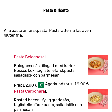
Pasta & risotto
Alla pasta är färskpasta. Pastarätterna fås även
glutenfria.
Pasta Bolognese
L
Bolognesesås tillagad med kärlek i
Rossos kök, tagliatellefärskpasta,
salladslök och parmesan
Ägarkundspris:
19,90 €
Pris:
22,90 €
Pasta Carbonara
L
Rostad bacon i fyllig gräddsås,
tagliatelle-färskpasta, salladslök och
parmesan