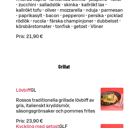
• zucchini • salladslök • skinka • kallrökt lax •
kallrökt tofu • oliver • mozzarella • nduja • parmesan
• paprikasylt • bacon • pepperoni • persika • picklad
rödlök • rucola • färska champinjoner • dubbelost •
körsbärstomater • tonfisk • getost • Vöner
Pris:
21,90 €
Grillat
Lövbiff
G
L
Rossos traditionella grillade lövbiff av
gris, italienskt kryddsmör,
säsongsgrönsaker och pommes frites
Pris:
23,90 €
Kyckling med getost
G
LF