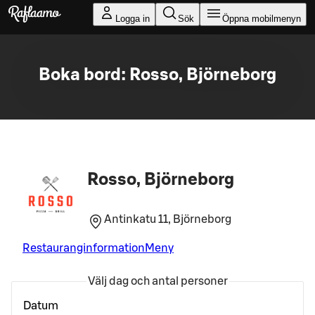
Gå till huvudinnehållet
Logga in
Sök
Öppna mobilmenyn
Boka bord: Rosso, Björneborg
Rosso, Björneborg
Antinkatu 11, Björneborg
Restauranginformation
Meny
Välj dag och antal personer
Datum