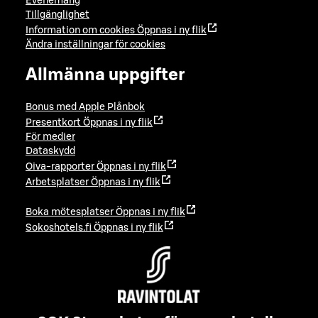
Evenemang
Tillgänglighet
Information om cookies
Öppnas i ny flik
Ändra inställningar för cookies
Allmänna uppgifter
Bonus med Apple Plånbok
Presentkort
Öppnas i ny flik
För medier
Dataskydd
Oiva-rapporter
Öppnas i ny flik
Arbetsplatser
Öppnas i ny flik
Boka mötesplatser
Öppnas i ny flik
Sokoshotels.fi
Öppnas i ny flik