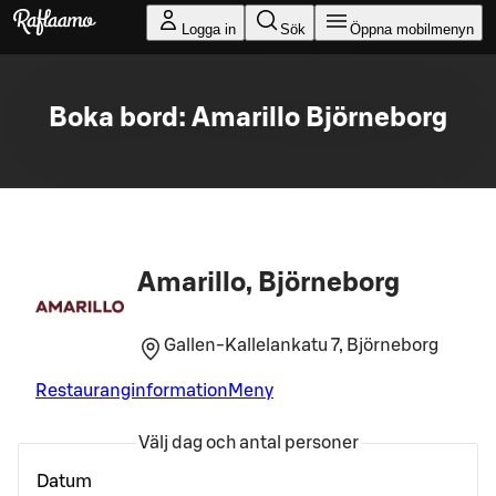
Gå till huvudinnehållet
Logga in
Sök
Öppna mobilmenyn
Boka bord: Amarillo Björneborg
Amarillo, Björneborg
Gallen-Kallelankatu 7, Björneborg
Restauranginformation
Meny
Välj dag och antal personer
Datum