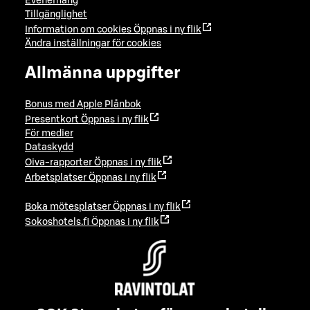
Evenemang
Tillgänglighet
Information om cookies
Öppnas i ny flik
Ändra inställningar för cookies
Allmänna uppgifter
Bonus med Apple Plånbok
Presentkort
Öppnas i ny flik
För medier
Dataskydd
Oiva-rapporter
Öppnas i ny flik
Arbetsplatser
Öppnas i ny flik
Boka mötesplatser
Öppnas i ny flik
Sokoshotels.fi
Öppnas i ny flik