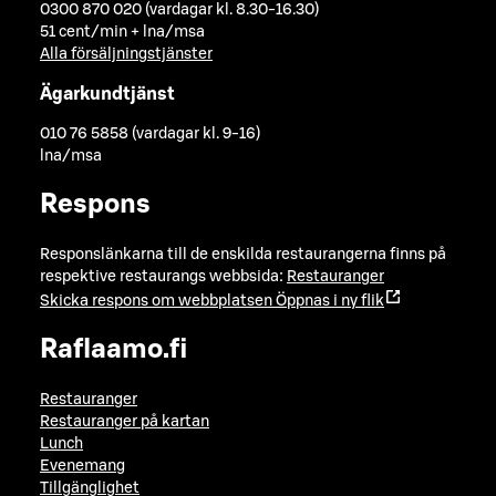
0300 870 020 (vardagar kl. 8.30-16.30)
51 cent/min + lna/msa
Alla försäljningstjänster
Ägarkundtjänst
010 76 5858 (vardagar kl. 9-16)
lna/msa
Respons
Responslänkarna till de enskilda restaurangerna finns på
respektive restaurangs webbsida:
Restauranger
Skicka respons om webbplatsen
Öppnas i ny flik
Raflaamo.fi
Restauranger
Restauranger på kartan
Lunch
Evenemang
Tillgänglighet