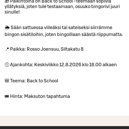
🎁 Palkintoina on Back to School -teemaan sopivia
yllätyksiä, joten tule testaamaan, osuuko bingorivi juuri
sinulle!
🌦️ Sään sattuessa viileäksi tai sateiseksi siirrämme
bingon sisätiloihin, joten bingoillaan säästä riippumatta.
📍 Paikka: Rosso Joensuu, Siltakatu 8
🕕 Ajankohta: Keskiviikko 12.8.2026 klo 18.00 alkaen
🎒 Teema: Back to School
🎟️ Hinta: Maksuton tapahtuma