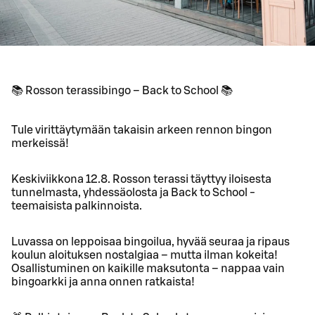
📚 Rosson terassibingo – Back to School 📚
Tule virittäytymään takaisin arkeen rennon bingon
merkeissä!
Keskiviikkona 12.8. Rosson terassi täyttyy iloisesta
tunnelmasta, yhdessäolosta ja Back to School -
teemaisista palkinnoista.
Luvassa on leppoisaa bingoilua, hyvää seuraa ja ripaus
koulun aloituksen nostalgiaa – mutta ilman kokeita!
Osallistuminen on kaikille maksutonta – nappaa vain
bingoarkki ja anna onnen ratkaista!