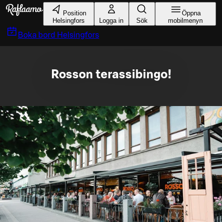
Gå till huvudinnehållet
Position
Öppna
Helsingfors
Logga in
Sök
mobilmenyn
Boka bord
Helsingfors
Rosson terassibingo!