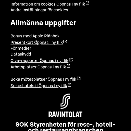
Information om cookies
Öppnas i ny flik
Ändra inställningar för cookies
Allmänna uppgifter
Bonus med Apple Plånbok
Presentkort
Öppnas i ny flik
För medier
Dataskydd
Oiva-rapporter
Öppnas i ny flik
Arbetsplatser
Öppnas i ny flik
Boka mötesplatser
Öppnas i ny flik
Sokoshotels.fi
Öppnas i ny flik
SOK Styrenheten för rese-, hotell-
och restaurangbranschen