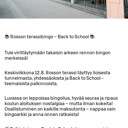
📚 Rosson terassibingo – Back to School 📚
Tule virittäytymään takaisin arkeen rennon bingon
merkeissä!
Keskiviikkona 12.8. Rosson terassi täyttyy iloisesta
tunnelmasta, yhdessäolosta ja Back to School -
teemaisista palkinnoista.
Luvassa on leppoisaa bingoilua, hyvää seuraa ja ripaus
koulun aloituksen nostalgiaa – mutta ilman kokeita!
Osallistuminen on kaikille maksutonta – nappaa vain
bingoarkki ja anna onnen ratkaista!