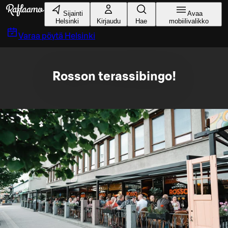
Siirry pääsisältöön
Sijainti
Avaa
Helsinki
Kirjaudu
Hae
mobiilivalikko
Varaa pöytä
Helsinki
Rosson terassibingo!