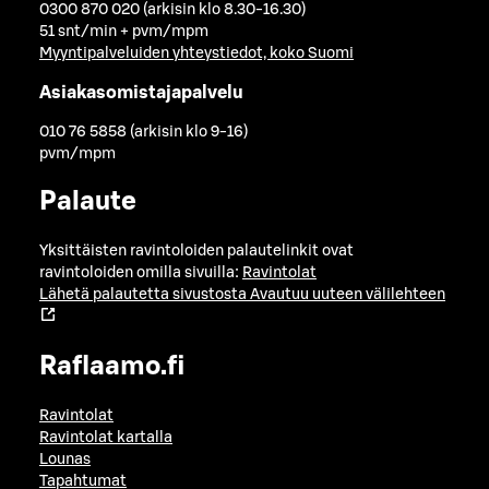
0300 870 020 (arkisin klo 8.30-16.30)
51 snt/min + pvm/mpm
Myyntipalveluiden yhteystiedot, koko Suomi
Asiakasomistajapalvelu
010 76 5858 (arkisin klo 9-16)
pvm/mpm
Palaute
Yksittäisten ravintoloiden palautelinkit ovat
ravintoloiden omilla sivuilla:
Ravintolat
Lähetä palautetta sivustosta
Avautuu uuteen välilehteen
Raflaamo.fi
Ravintolat
Ravintolat kartalla
Lounas
Tapahtumat