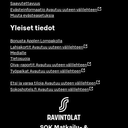
Saavutettavuus
Evästeinformaatio
Avautuu uuteen välilehteen
Muuta evästeasetuksia
Yleiset tiedot
Bonusta Applen Lompakolla
Lahjakortit
Avautuu uuteen välilehteen
Medialle
Tietosuoja
Oiva-raportit
Avautuu uuteen välilehteen
Työpaikat
Avautuu uuteen välilehteen
Etsi ja varaa tiloja
Avautuu uuteen välilehteen
Sokoshotels.fi
Avautuu uuteen välilehteen
SOK Matkailu- &