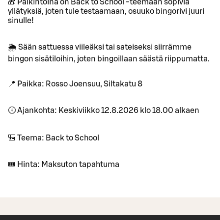
🎁 Palkintoina on Back to School -teemaan sopivia
yllätyksiä, joten tule testaamaan, osuuko bingorivi juuri
sinulle!
🌦️ Sään sattuessa viileäksi tai sateiseksi siirrämme
bingon sisätiloihin, joten bingoillaan säästä riippumatta.
📍 Paikka: Rosso Joensuu, Siltakatu 8
🕕 Ajankohta: Keskiviikko 12.8.2026 klo 18.00 alkaen
🎒 Teema: Back to School
🎟️ Hinta: Maksuton tapahtuma