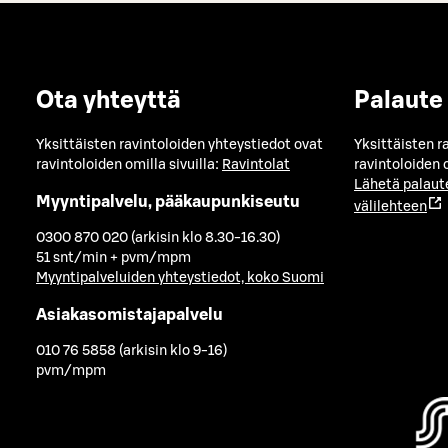
Ota yhteyttä
Palaute
Yksittäisten ravintoloiden yhteystiedot ovat
Yksittäisten r
ravintoloiden omilla sivuilla:
Ravintolat
ravintoloiden o
Lähetä palaut
Myyntipalvelu, pääkaupunkiseutu
välilehteen
0300 870 020 (arkisin klo 8.30-16.30)
51 snt/min + pvm/mpm
Myyntipalveluiden yhteystiedot, koko Suomi
Asiakasomistajapalvelu
010 76 5858 (arkisin klo 9-16)
pvm/mpm