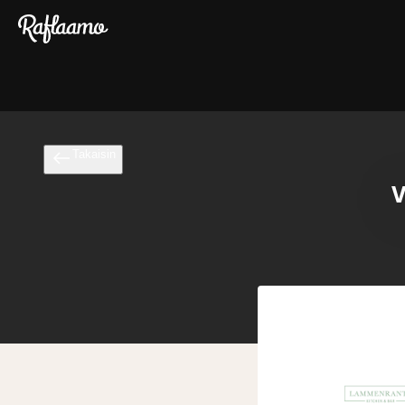
Siirry pääsisältöön
Takaisin
V