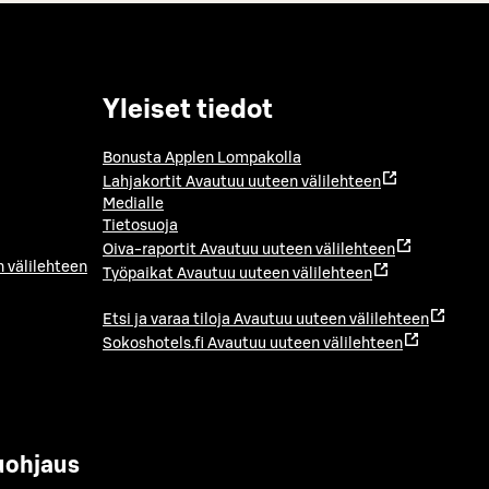
Yleiset tiedot
Bonusta Applen Lompakolla
Lahjakortit
Avautuu uuteen välilehteen
Medialle
Tietosuoja
Oiva-raportit
Avautuu uuteen välilehteen
 välilehteen
Työpaikat
Avautuu uuteen välilehteen
Etsi ja varaa tiloja
Avautuu uuteen välilehteen
Sokoshotels.fi
Avautuu uuteen välilehteen
uohjaus