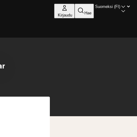
Hae
Kirjaudu
ar