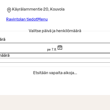
Käyrälammentie 20, Kouvola
Ravintolan tiedot
Menu
Valitse päivä ja henkilömäärä
ärä
pe 7.8.
määrä
Etsitään vapaita aikoja...