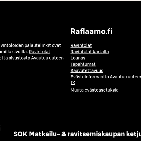
Raflaamo.fi
avintoloiden palautelinkit ovat
Ravintolat
milla sivuilla:
Ravintolat
Ravintolat kartalla
etta sivustosta
Avautuu uuteen
Lounas
Tapahtumat
Saavutettavuus
Evästeinformaatio
Avautuu uuteen
Muuta evästeasetuksia
SOK Matkailu- & ravitsemiskaupan ketj