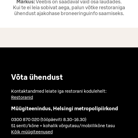
Märkus:
Veebis on saadaval vaid osa laudades.
Kui te ei leia sobivat aega, palun võtke restoraniga
ühendust ajakohase broneeringuinfo saamiseks.
Võta ühendust
Kontaktandmed leiate iga restorani kodulehelt:
Restoranid
Müügiteenindus, Helsingi metropolipiirkond
0300 870 020 (tööpäeviti 8.30-16.30)
51 senti/kõne + kohalik võrgutasu/mobiilikõne tasu
Kõik müügiteenused