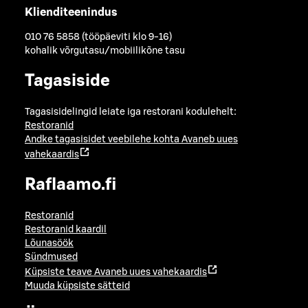
Klienditeenindus
010 76 5858 (tööpäeviti klo 9-16)
kohalik võrgutasu/mobiilikõne tasu
Tagasiside
Tagasisidelingid leiate iga restorani kodulehelt:
Restoranid
Andke tagasisidet veebilehe kohta
Avaneb uues
vahekaardis
Raflaamo.fi
Restoranid
Restoranid kaardil
Lõunasöök
Sündmused
Küpsiste teave
Avaneb uues vahekaardis
Muuda küpsiste sätteid