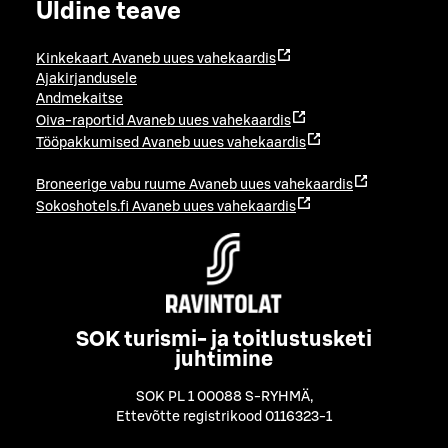
Üldine teave
Kinkekaart
Avaneb uues vahekaardis
Ajakirjandusele
Andmekaitse
Oiva-raportid
Avaneb uues vahekaardis
Tööpakkumised
Avaneb uues vahekaardis
Broneerige vabu ruume
Avaneb uues vahekaardis
Sokoshotels.fi
Avaneb uues vahekaardis
SOK turismi- ja toitlustusketi
juhtimine
SOK PL 1 00088 S-RYHMÄ
,
Ettevõtte registrikood 0116323-1