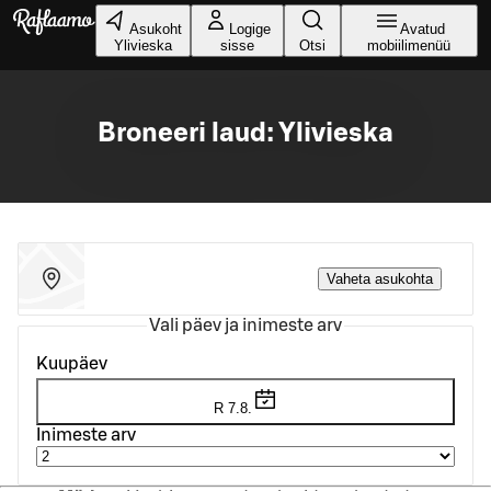
Liigu peamise sisu juurde
Asukoht
Logige
Avatud
Ylivieska
sisse
Otsi
mobiilimenüü
Broneeri laud: Ylivieska
Vaheta asukohta
Vali päev ja inimeste arv
Kuupäev
R 7.8.
Inimeste arv