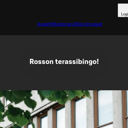
Log
Avaleht
Restoranid
Sündmused
Rosson terassibingo!