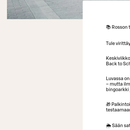
📚 Rosson t
Tule virit
Keskiviikko
Back to Sch
Luvassa on 
– mutta ilm
bingoarkki 
🎁 Palkinto
testaamaan,
🌦️ Sään sa