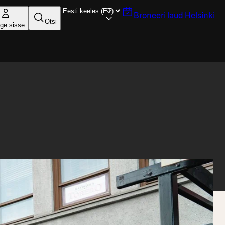
Broneeri laud
Helsinki
Otsi
ige sisse