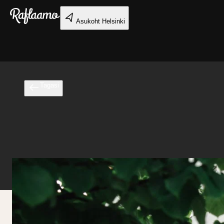
Liigu peamise sisu juurde
Asukoht
Helsinki
Tagasi