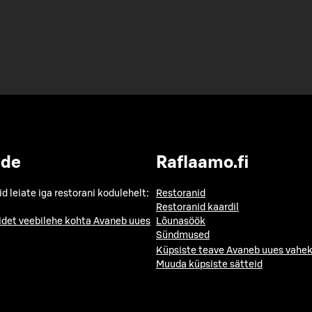
ide
Raflaamo.fi
id leiate iga restorani kodulehelt:
Restoranid
Restoranid kaardil
idet veebilehe kohta
Avaneb uues
Lõunasöök
Sündmused
Küpsiste teave
Avaneb uues vahek
Muuda küpsiste sätteid