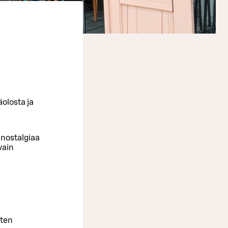
äolosta ja
 nostalgiaa
vain
oten