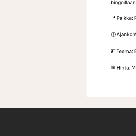
bingoillaan
📍 Paikka: 
🕕 Ajankoht
🎒 Teema: 
🎟️ Hinta: