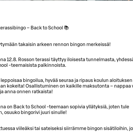
erassibingo – Back to School 📚
täytymään takaisin arkeen rennon bingon merkeissä!
na 12.8. Rosson terassi täyttyy iloisesta tunnelmasta, yhdess
ool -teemaisista palkinnoista.
leppoisaa bingoilua, hyvää seuraa ja ripaus koulun aloituksen
an kokeita! Osallistuminen on kaikille maksutonta – nappaa 
ja anna onnen ratkaista!
ina on Back to School -teemaan sopivia yllätyksiä, joten tule
 osuuko bingorivi juuri sinulle!
ttuessa viileäksi tai sateiseksi siirrämme bingon sisätiloihin, j