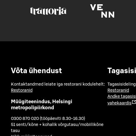
Võta ühendust
Tagasis
Kontaktandmed leiate iga restorani kodulehelt:
Tagasisideling
Restoranid
Restoranid
Andke tagasis
Müügiteenindus, Helsingi
vahekaardis
metropolipiirkond
0300 870 020 (tööpäeviti 8.30-16.30)
51 senti/kõne + kohalik võrgutasu/mobiilikõne
tasu