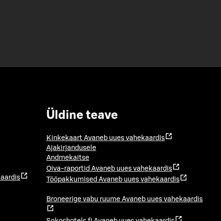
Üldine teave
Kinkekaart
Avaneb uues vahekaardis
Ajakirjandusele
Andmekaitse
Oiva-raportid
Avaneb uues vahekaardis
aardis
Tööpakkumised
Avaneb uues vahekaardis
Broneerige vabu ruume
Avaneb uues vahekaardis