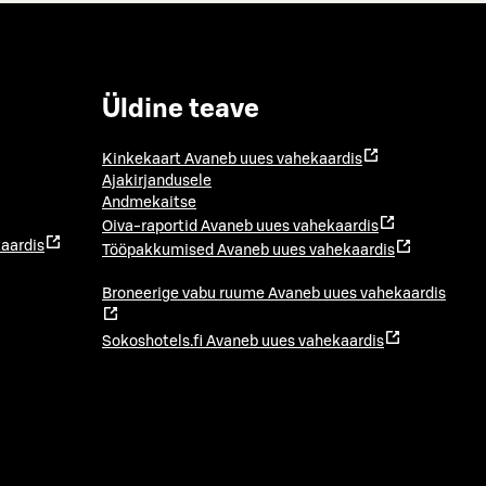
Üldine teave
Kinkekaart
Avaneb uues vahekaardis
Ajakirjandusele
Andmekaitse
Oiva-raportid
Avaneb uues vahekaardis
aardis
Tööpakkumised
Avaneb uues vahekaardis
Broneerige vabu ruume
Avaneb uues vahekaardis
Sokoshotels.fi
Avaneb uues vahekaardis