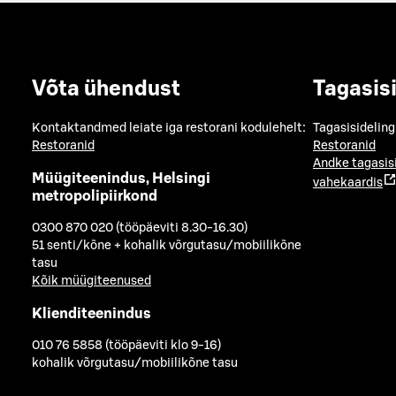
Võta ühendust
Tagasis
Kontaktandmed leiate iga restorani kodulehelt:
Tagasisideling
Restoranid
Restoranid
Andke tagasis
Müügiteenindus, Helsingi
vahekaardis
metropolipiirkond
0300 870 020 (tööpäeviti 8.30-16.30)
51 senti/kõne + kohalik võrgutasu/mobiilikõne
tasu
Kõik müügiteenused
Klienditeenindus
010 76 5858 (tööpäeviti klo 9-16)
kohalik võrgutasu/mobiilikõne tasu