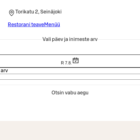
Torikatu 2, Seinäjoki
Restorani teave
Menüü
Vali päev ja inimeste arv
R 7.8.
 arv
Otsin vabu aegu