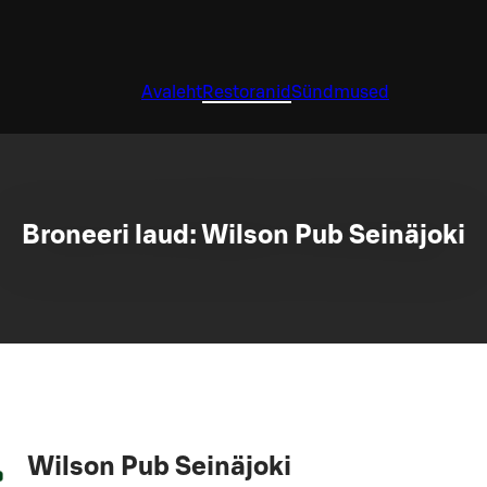
Avaleht
Restoranid
Sündmused
Broneeri laud: Wilson Pub Seinäjoki
Wilson Pub Seinäjoki