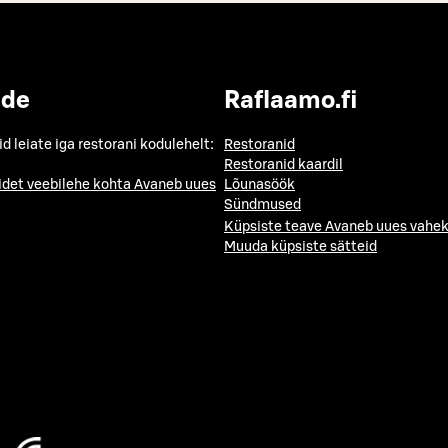
ide
Raflaamo.fi
id leiate iga restorani kodulehelt:
Restoranid
Restoranid kaardil
idet veebilehe kohta
Avaneb uues
Lõunasöök
Sündmused
Küpsiste teave
Avaneb uues vahek
Muuda küpsiste sätteid