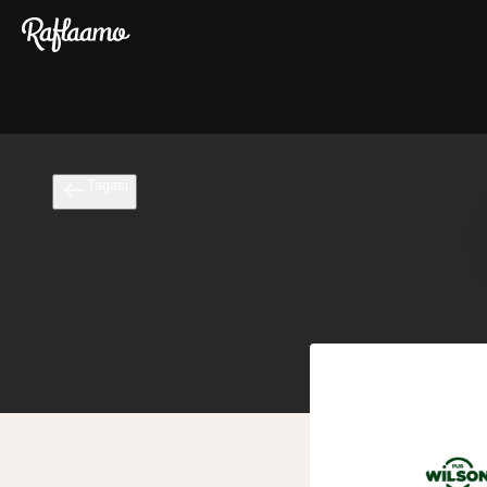
Liigu peamise sisu juurde
Tagasi