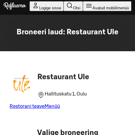
Liigu peamise sisu juurde
Logige sisse
Otsi
Avatud mobiilimenüü
Broneeri laud: Restaurant Ule
Restaurant Ule
Hallituskatu 1, Oulu
Restorani teave
Menüü
Valige broneering