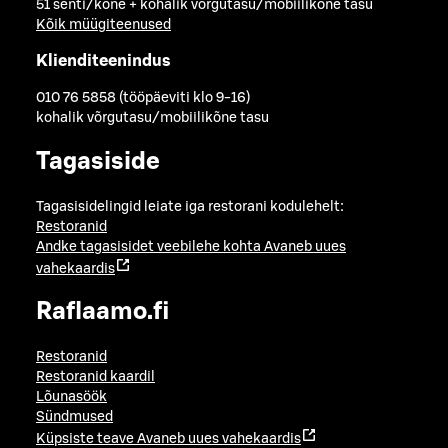
51 senti/kõne + kohalik võrgutasu/mobiilikõne tasu
Kõik müügiteenused
Klienditeenindus
010 76 5858 (tööpäeviti klo 9-16)
kohalik võrgutasu/mobiilikõne tasu
Tagasiside
Tagasisidelingid leiate iga restorani kodulehelt:
Restoranid
Andke tagasisidet veebilehe kohta
Avaneb uues
vahekaardis
Raflaamo.fi
Restoranid
Restoranid kaardil
Lõunasöök
Sündmused
Küpsiste teave
Avaneb uues vahekaardis