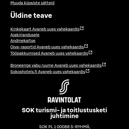
Muuda küpsiste sätteid
Üldine teave
Kinkekaart
Avaneb uues vahekaardis
Ajakirjandusele
Andmekaitse
Oiva-raportid
Avaneb uues vahekaardis
Tööpakkumised
Avaneb uues vahekaardis
Broneerige vabu ruume
Avaneb uues vahekaardis
Sokoshotels.fi
Avaneb uues vahekaardis
SOK turismi- ja toitlustusketi
juhtimine
SOK PL 1 00088 S-RYHMÄ
,