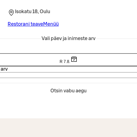
Isokatu 18, Oulu
Restorani teave
Menüü
Vali päev ja inimeste arv
R 7.8.
 arv
Otsin vabu aegu