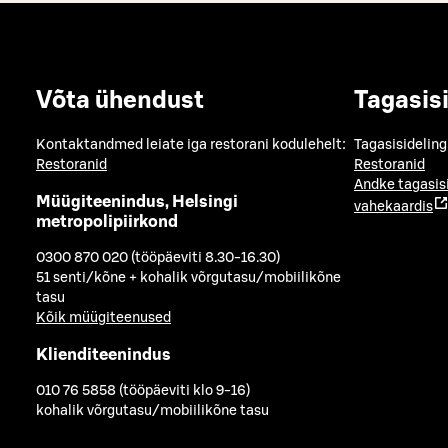
Võta ühendust
Tagasis
Kontaktandmed leiate iga restorani kodulehelt:
Tagasisideling
Restoranid
Restoranid
Andke tagasis
Müügiteenindus, Helsingi
vahekaardis
metropolipiirkond
0300 870 020 (tööpäeviti 8.30-16.30)
51 senti/kõne + kohalik võrgutasu/mobiilikõne
tasu
Kõik müügiteenused
Klienditeenindus
010 76 5858 (tööpäeviti klo 9-16)
kohalik võrgutasu/mobiilikõne tasu