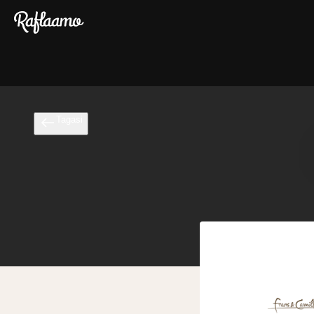
Liigu peamise sisu juurde
Tagasi