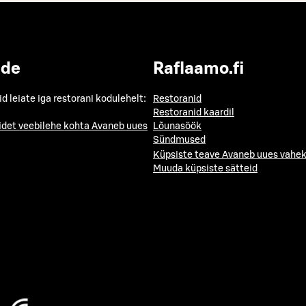
ide
Raflaamo.fi
id leiate iga restorani kodulehelt:
Restoranid
Restoranid kaardil
idet veebilehe kohta
Avaneb uues
Lõunasöök
Sündmused
Küpsiste teave
Avaneb uues vahek
Muuda küpsiste sätteid