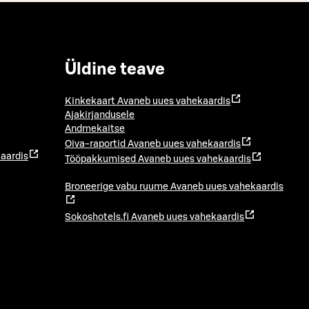
Üldine teave
Kinkekaart
Avaneb uues vahekaardis
Ajakirjandusele
Andmekaitse
Oiva-raportid
Avaneb uues vahekaardis
aardis
Tööpakkumised
Avaneb uues vahekaardis
Broneerige vabu ruume
Avaneb uues vahekaardis
Sokoshotels.fi
Avaneb uues vahekaardis